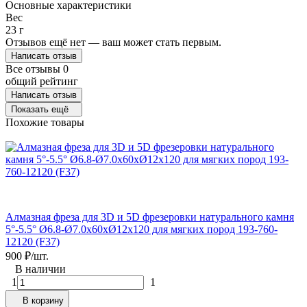
Основные характеристики
Вес
23 г
Отзывов ещё нет — ваш может стать первым.
Написать отзыв
Все отзывы
0
общий рейтинг
Написать отзыв
Показать ещё
Похожие товары
Б
Алмазная фреза для 3D и 5D фрезеровки натурального камня
о
5°-5.5° Ø6.8-Ø7.0x60xØ12x120 для мягких пород 193-760-
5
12120 (F37)
900
₽
/
шт.
В наличии
1
1
В корзину