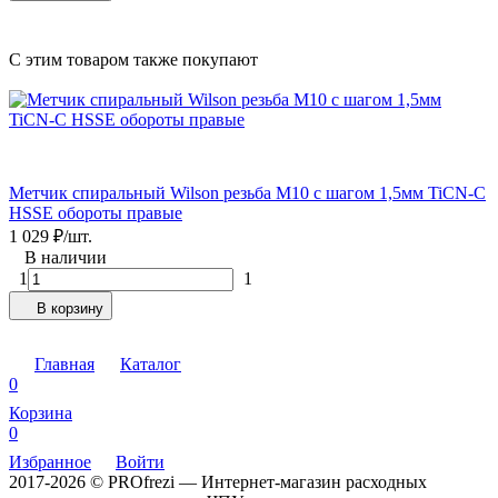
C этим товаром также покупают
Метчик спиральный Wilson резьба М10 с шагом 1,5мм TiCN-C
HSSE обороты правые
9
1 029
₽
/
шт.
1
В наличии
1
1
В корзину
Главная
Каталог
0
Корзина
0
Избранное
Войти
2017-2026 © PROfrezi — Интернет-магазин расходных