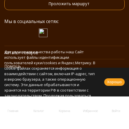
Проложить маршрут
Мы в социальных сетях:
Для улучшения качества работы наш Сайт
Каталог товаров
использует файлы идентификации
пользователей куки/cookies и Яндекс.Метрику. В
Помощь
cookie-файлах сохраняется информация о
взаимодействии с сайтом, включая IP-адрес, тип
и версию браузера, а также операционную
Информация
Хорошо
систему. Эти данные обрабатываются и
хранятся на территории РФ в соответствии с
законодательством. Продолжая пользоваться
Политика персональных данных
Сайтом, Вы соглашаетесь с использованием
cookie-файлов и обработкой персональных
Главная
Каталог
Корзина
Избранное
Войти
данных в соответствии с
Политикой