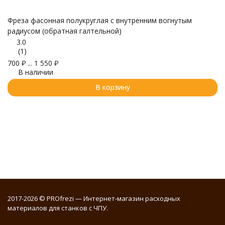
Фреза фасонная полукруглая с внутренним вогнутым
радиусом (обратная галтельной)
Т 
3.0
(1)
2
5
700
₽
...
1 550
₽
В наличии
В корзину
2017-2026 © PROfrezi — Интернет-магазин расходных
материалов для станков с ЧПУ.