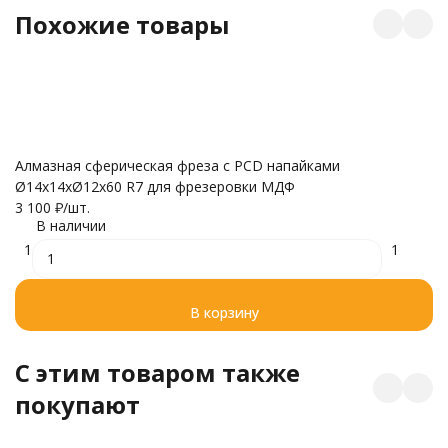
Похожие товары
Т 
Алмазная сферическая фреза с PCD напайками
2
Ø14x14xØ12x60 R7 для фрезеровки МДФ
5
3 100
₽
/
шт.
В наличии
1
1
В корзину
C этим товаром также
покупают