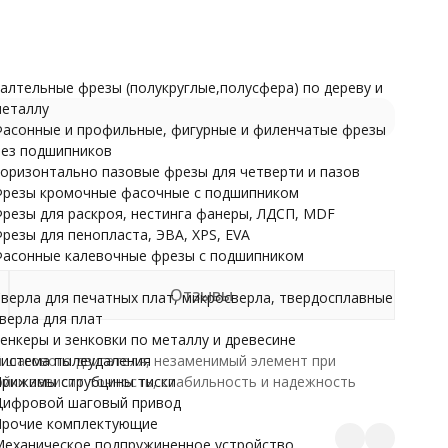
Прочие комплектующие
Механическое подпружиненное устройство
НАРДЫ
алтельные фрезы (полукруглые,полусфера) по дереву и
еталлу
асонные и профильные, фигурные и филенчатые фрезы
ез подшипников
оризонтально пазовые фрезы для четверти и пазов
резы кромочные фасочные с подшипником
резы для раскроя, нестинга фанеры, ЛДСП, MDF
резы для пенопласта, ЭВА, XPS, EVA
асонные калевочные фрезы с подшипником
Отзывы
верла для печатных плат, микросверла, твердосплавные
верла для плат
енкеры и зенковки по металлу и древесине
я шагового двигателя, незаменимый элемент при
истема пылеудаления
йки зависит точность, стабильность и надежность
рижимы струбцины тиски
ифровой шаговый привод
рочие комплектующие
еханическое подпружиненное устройство