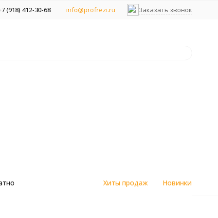
+7 (918) 412-30-68
info@profrezi.ru
Заказать звонок
атно
Хиты продаж
Новинки
цветным
Алмазные спеченные фрезы