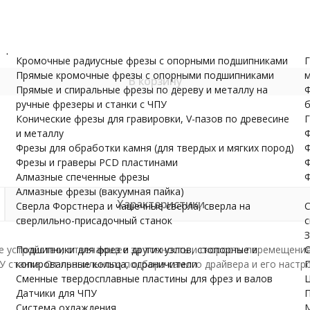
и валов
одержатели
Датчики для ЧПУ
ПУ скачать бесплатно
МОРЕ
1
Кромочные радиусные фрезы с опорными подшипниками
Г
Прямые кромочные фрезы с опорными подшипниками
м
В корзину
Прямые и спиральные фрезы по дереву и металлу на
Ф
ручные фрезеры и станки с ЧПУ
б
Конические фрезы для гравировки, V-пазов по древесине
Г
и металлу
Ф
Фрезы для обработки камня (для твердых и мягких пород)
Ф
Фрезы и граверы PCD пластинами
Ф
Алмазные спеченные фрезы
Ф
Алмазные фрезы (вакуумная пайка)
Характеристики
Сверла Форстнера и чашечные сверла, сверла на
С
сверлильно-присадочный станок
с
З
ое устройство, отвечающее за точность и скорость перемещени
Подшипники для фрез и других узлов, стопорные и
С
станка. От правильного подбора самого драйвера и его настро
копировальные кольца, ограничители
П
Сменные твердосплавные пластины для фрез и валов
Ц
Датчики для ЧПУ
П
Система охлаждения
М