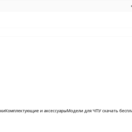
нки
Комплектующие и аксессуары
Модели для ЧПУ скачать беспл
рашпильные фрезы для
вер шагового двигателя YKD2608MH-DK YAKO
Фрезы по алюминию, композиту и 