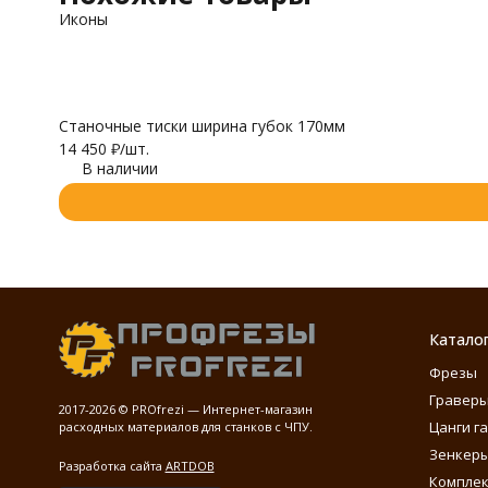
Иконы
Станочные тиски ширина губок 170мм
14 450
₽
/
шт.
В наличии
Катало
Фрезы
Гравер
2017-2026 © PROfrezi — Интернет-магазин
Цанги г
расходных материалов для станков с ЧПУ.
Зенкеры
Разработка сайта
ARTDOB
Компле