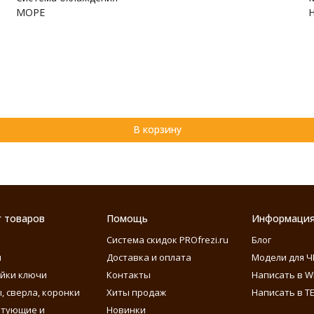
МОРЕ
В корзину
г товаров
Помощь
Информаци
Система скидок PROfrezi.ru
Блог
ы
Доставка и оплата
Модели для Ч
айки ключи
Контакты
Написать в W
, сверла, коронки
Хиты продаж
Написать в T
ктующие и
Новинки