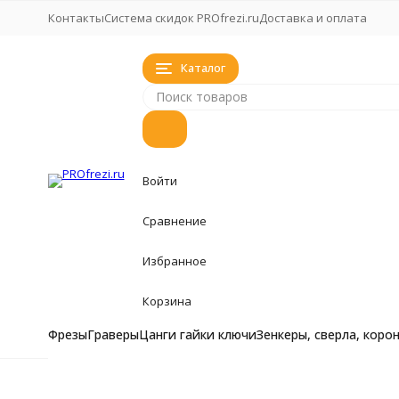
Контакты
Система скидок PROfrezi.ru
Доставка и оплата
Каталог
Войти
Сравнение
Избранное
Корзина
Фрезы
Граверы
Цанги гайки ключи
Зенкеры, сверла, коро
Фрезы
Фрезы
Главная
Комплектующие и аксессуары
Фрезы кукуруза, 
Цифровой драй
Граверы