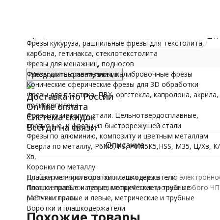
трубные
11 050
₽
/ шт.
Воротки и плашк
Модели для Ч
11 050 руб.
Иконы
1
шт.
Фрезы кукуруза, рашпильные фрезы для текстолита,
карбона, гетинакса, стеклотекстолита
Фрезы для менажниц, подносов
Фрезы для выравнивания, калибровочные фрезы
Уведомить о поступлении
Конические сферические фрезы для 3D обработки
Фрезы для пластика, ПВХ, оргстекла, капролона, акрила,
Доставка по России
полипропилена
On-line оплата
Фрезы по металлу, стали. Цельнотвердосплавные,
Система скидок
корпусные, и фрезы из быстрорежущей стали
Всегда на связи
Фрезы по алюминию, композиту и цветным металлам
Описание
Сверла по металлу, Р6М5, Р9, Р6М5К5,HSS, M35, Ц/Хв, К/
Хв,
Коронки по металлу
Плашки метчики воротки плашкодержатели
Драйвер контроля шагового двигателя - это электронн
Плашки правые и левые, метрические и трубные
построении блока управляющей электроники любого ЧПУ 
Метчики правые и левые, метрические и трубные
работы станка.
Воротки и плашкодержатели
Похожие товары