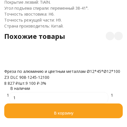
Покрытие лезвий: TiAlN.
Угол подъема спирали: переменный 38-41°.
Точность хвостовика: H6.
Точность режущей части: H9.
Страна производитель: Китай.
Похожие товары
Фреза по алюминию и цветным металлам Ø12*45*Ø12*100
К
Z3 DLC 908-1245-12100
Д
8 827
₽
/
шт.
9 100
₽
-3%
7 
В наличии
1
1
В корзину