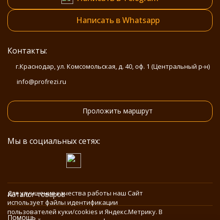
Написать в Whatsapp
Контакты:
г.Краснодар, ул. Комсомольская, д. 40, оф. 1 (Центральный р-н)
info@profrezi.ru
Проложить маршрут
Мы в социальных сетях:
Для улучшения качества работы наш Сайт
Каталог товаров
использует файлы идентификации
пользователей куки/cookies и Яндекс.Метрику. В
Помощь