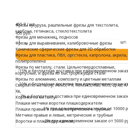
Количество режущих граней
трубные
Двухзаходная
Воротки и плашк
Модели для Ч
Все характеристики
Осталось несколько штук
Иконы
455
₽
/ шт.
Фрезы кукуруза, рашпильные фрезы для текстолита,
карбона, гетинакса, стеклотекстолита
455 руб.
Фрезы для менажниц, подносов
1
шт.
Фрезы для выравнивания, калибровочные фрезы
Конические сферические фрезы для 3D обработки
Фрезы для пластика, ПВХ, оргстекла, капролона, акрила,
полипропилена
Фрезы по металлу, стали. Цельнотвердосплавные,
-15% и бесплатная доставка при единовременном заказе
корпусные, и фрезы из быстрорежущей стали
Фрезы по алюминию, композиту и цветным металлам
-10% и бесплатная доставка при единовременном заказе
Сверла по металлу, Р6М5, Р9, Р6М5К5,HSS, M35, Ц/Хв, К/
Хв,
-7% и бесплатная доставка при единовременном заказе 
Коронки по металлу
Плашки метчики воротки плашкодержатели
-5% при единовременном заказе от 10000 ру
Плашки правые и левые, метрические и трубные
Метчики правые и левые, метрические и трубные
-3% при единовременном заказе от 5000 ру
Воротки и плашкодержатели