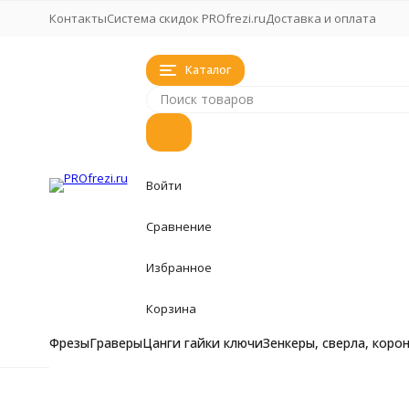
Контакты
Система скидок PROfrezi.ru
Доставка и оплата
Каталог
Войти
Сравнение
Избранное
Корзина
Фрезы
Граверы
Цанги гайки ключи
Зенкеры, сверла, коро
Фрезы
Фрезы
Главная
Зенкеры, сверла, коронки
Фрезы кукуруза, 
Твердосплавные ми
Граверы