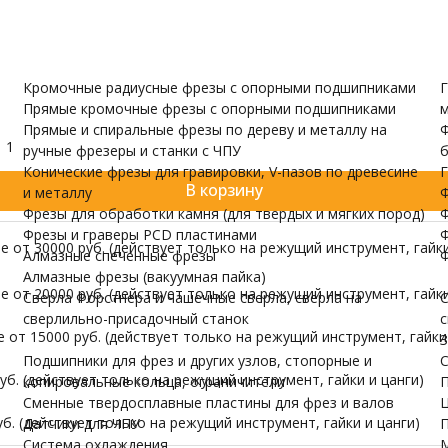
и валов
одержатели
Датчики для ЧПУ
ПУ скачать бесплатно
МОРЕ
Кромочные радиусные фрезы с опорными подшипниками
Г
Прямые кромочные фрезы с опорными подшипниками
м
Прямые и спиральные фрезы по дереву и металлу на
Ф
1
ручные фрезеры и станки с ЧПУ
б
Конические фрезы для гравировки, V-пазов по древесине
Г
В корзину
и металлу
Ф
Фрезы для обработки камня (для твердых и мягких пород)
Ф
Фрезы и граверы PCD пластинами
Ф
 от 30000 руб. (действует только на режущий инструмент, гайки
Алмазные спеченные фрезы
Ф
Алмазные фрезы (вакуумная пайка)
 от 20000 руб. (действует только на режущий инструмент, гайки
Сверла Форстнера и чашечные сверла, сверла на
С
сверлильно-присадочный станок
с
от 15000 руб. (действует только на режущий инструмент, гайки 
З
Подшипники для фрез и других узлов, стопорные и
С
б. (действует только на режущий инструмент, гайки и цанги)
копировальные кольца, ограничители
П
Сменные твердосплавные пластины для фрез и валов
Ц
б. (действует только на режущий инструмент, гайки и цанги)
Датчики для ЧПУ
П
Система охлаждения
М