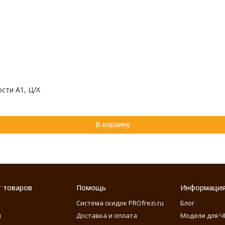
сти А1, Ц/Х
В корзину
г товаров
Помощь
Информаци
Система скидок PROfrezi.ru
Блог
ы
Доставка и оплата
Модели для Ч