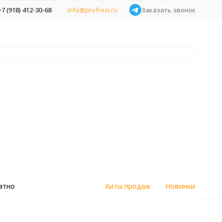
+7 (918) 412-30-68
info@profrezi.ru
Заказать звонок
атно
Хиты продаж
Новинки
верл)
цветным
Алмазные спеченные фрезы