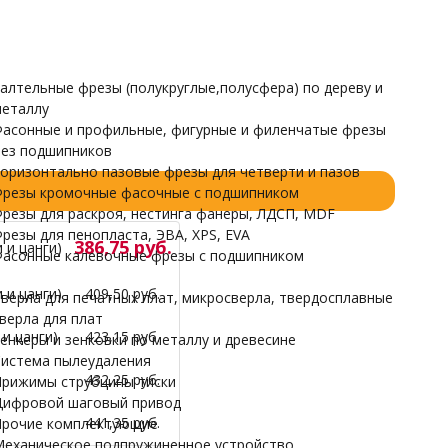
Прочие комплектующие
Механическое подпружиненное устройство
НАРДЫ
алтельные фрезы (полукруглые,полусфера) по дереву и
еталлу
асонные и профильные, фигурные и филенчатые фрезы
ез подшипников
оризонтально пазовые фрезы для четверти и пазов
резы кромочные фасочные с подшипником
резы для раскроя, нестинга фанеры, ЛДСП, MDF
резы для пенопласта, ЭВА, XPS, EVA
386,75 руб.
 и цанги)
асонные калевочные фрезы с подшипником
 и цанги)
409,50 руб.
верла для печатных плат, микросверла, твердосплавные
верла для плат
и цанги)
423,15 руб.
енкеры и зенковки по металлу и древесине
истема пылеудаления
432,25 руб.
рижимы струбцины тиски
ифровой шаговый привод
441,35 руб.
рочие комплектующие
еханическое подпружиненное устройство