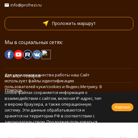
info@profrezi.ru
Проложить маршрут
Мы в социальных сетях:
Для улучшения качества работы наш Сайт
Каталог товаров
использует файлы идентификации
пользователей куки/cookies и Яндекс.Метрику. В
Помощь
cookie-файлах сохраняется информация о
взаимодействии с сайтом, включая IP-адрес, тип
и версию браузера, а также операционную
Информация
Хорошо
систему. Эти данные обрабатываются и
хранятся на территории РФ в соответствии с
законодательством. Продолжая пользоваться
Политика персональных данных
Сайтом, Вы соглашаетесь с использованием
cookie-файлов и обработкой персональных