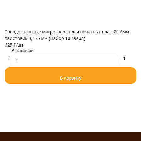
Фр
Твердосплавные микросверла для печатных плат Ø1.6мм
Хвостовик 3,175 мм (Набор 10 сверл)
625
₽
/
шт.
3
В наличии
1
1
В корзину