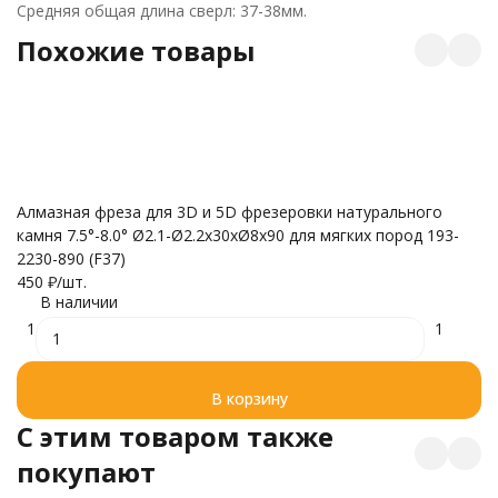
Средняя общая длина сверл: 37-38мм.
Похожие товары
Алмазная фреза для 3D и 5D фрезеровки натурального
А
камня 7.5°-8.0° Ø2.1-Ø2.2x30xØ8x90 для мягких пород 193-
ка
2230-890 (F37)
(F
450
₽
/
шт.
3
В наличии
1
1
В корзину
C этим товаром также
покупают