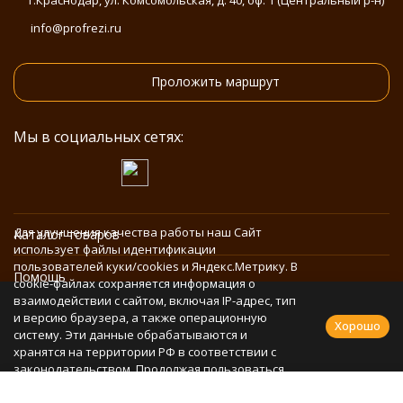
г.Краснодар, ул. Комсомольская, д. 40, оф. 1 (Центральный р-н)
info@profrezi.ru
Проложить маршрут
Мы в социальных сетях:
Для улучшения качества работы наш Сайт
Каталог товаров
использует файлы идентификации
пользователей куки/cookies и Яндекс.Метрику. В
Помощь
cookie-файлах сохраняется информация о
взаимодействии с сайтом, включая IP-адрес, тип
и версию браузера, а также операционную
Информация
Хорошо
систему. Эти данные обрабатываются и
хранятся на территории РФ в соответствии с
законодательством. Продолжая пользоваться
Политика персональных данных
Сайтом, Вы соглашаетесь с использованием