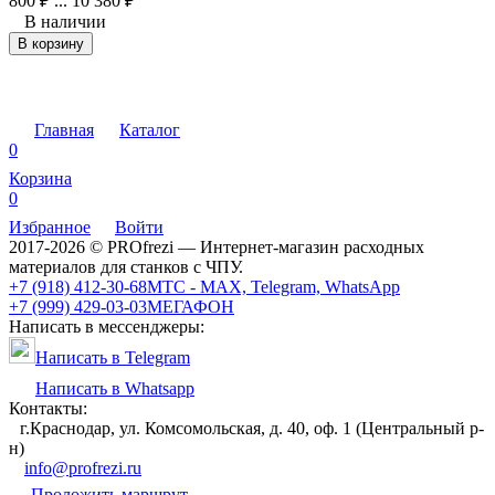
800
₽
...
10 380
₽
3
В наличии
В корзину
Главная
Каталог
0
Корзина
0
Избранное
Войти
2017-2026 © PROfrezi — Интернет-магазин расходных
материалов для станков с ЧПУ.
+7 (918) 412-30-68
МТС - MAX, Telegram, WhatsApp
+7 (999) 429-03-03
МЕГАФОН
Написать в мессенджеры:
Написать в Telegram
Написать в Whatsapp
Контакты:
г.Краснодар, ул. Комсомольская, д. 40, оф. 1 (Центральный р-
н)
info@profrezi.ru
Проложить маршрут