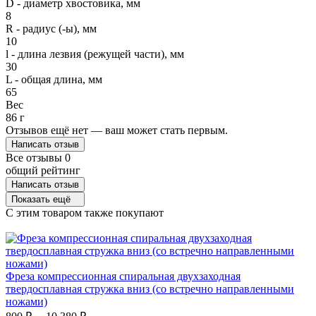
D - диаметр хвостовика, мм
8
R - радиус (-ы), мм
10
l - длина лезвия (режущей части), мм
30
L - общая длина, мм
65
Вес
86 г
Отзывов ещё нет — ваш может стать первым.
Написать отзыв
Все отзывы
0
общий рейтинг
Написать отзыв
Показать ещё
C этим товаром также покупают
Е
Фреза компрессионная спиральная двухзаходная
твердосплавная стружка вниз (со встречно направленными
Ф
ножами)
в