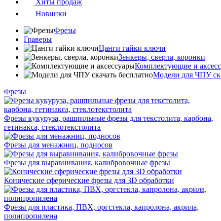
Хиты продаж
Новинки
Фрезы
Граверы
Цанги гайки ключи
Зенкеры, сверла, коронки
Комплектующие и аксес
Модели для ЧПУ ск
Фрезы
Фрезы кукуруза, рашпильные фрезы для текстолита, карбона,
гетинакса, стеклотекстолита
Фрезы для менажниц, подносов
Фрезы для выравнивания, калибровочные фрезы
Конические сферические фрезы для 3D обработки
Фрезы для пластика, ПВХ, оргстекла, капролона, акрила,
полипропилена