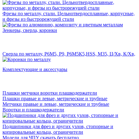
Фрезы по металлу, стали. Цельнотвердосплавные, корпусные,
и фрезы из быстрорежущей стали
Зенкеры, сверла, коронки
Сверла по металлу, Р6М5, Р9, Р6М5К5,HSS, M35, Ц/Хв, К/Хв,
Комплектующие и аксессуары
Плашки метчики воротки плашкодержатели
Плашки правые и левые, метрические и трубные
Метчики правые и левые, метрические и трубные
Воротки и плашкодержатели
Подшипники для фрез и других узлов, стопорные и
копировальные кольца, ограничители
Модели для ЧПУ скачать бесплатно