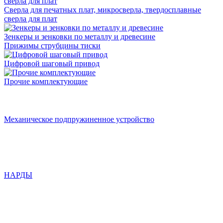
Сверла для печатных плат, микросверла, твердосплавные
сверла для плат
Зенкеры и зенковки по металлу и древесине
Прижимы струбцины тиски
Цифровой шаговый привод
Прочие комплектующие
Механическое подпружиненное устройство
НАРДЫ