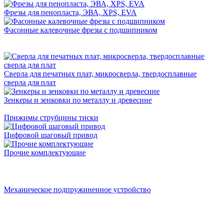
Фрезы для пенопласта, ЭВА, XPS, EVA
Фасонные калевочные фрезы с подшипником
Сверла для печатных плат, микросверла, твердосплавные
сверла для плат
Зенкеры и зенковки по металлу и древесине
Прижимы струбцины тиски
Цифровой шаговый привод
Прочие комплектующие
Механическое подпружиненное устройство