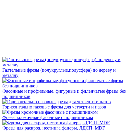
Галтельные фрезы (полукруглые,полусфера) по дереву и
металлу
Фасонные и профильные, фигурные и филенчатые фрезы без
подшипников
Горизонтально пазовые фрезы для четверти и пазов
Фрезы кромочные фасочные с подшипником
Фрезы для раскроя, нестинга фанеры, ЛДСП, MDF