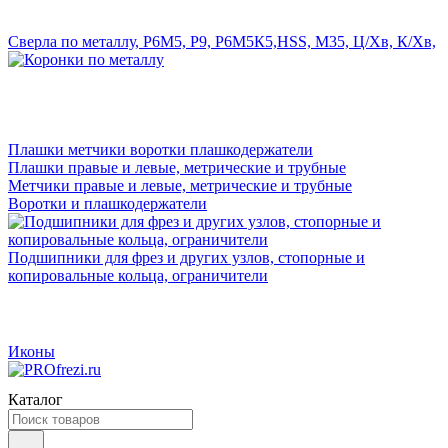
Сверла по металлу, Р6М5, Р9, Р6М5К5,HSS, M35, Ц/Хв, К/Хв,
Плашки метчики воротки плашкодержатели
Плашки правые и левые, метрические и трубные
Метчики правые и левые, метрические и трубные
Воротки и плашкодержатели
Подшипники для фрез и других узлов, стопорные и
копировальные кольца, ограничители
Иконы
Каталог