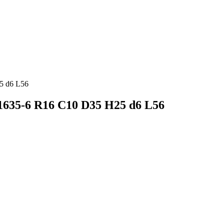
5 d6 L56
635-6 R16 C10 D35 H25 d6 L56