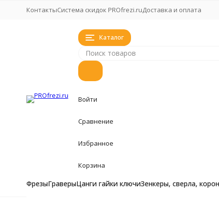
Контакты
Система скидок PROfrezi.ru
Доставка и оплата
Каталог
Войти
Сравнение
Избранное
Корзина
Фрезы
Граверы
Цанги гайки ключи
Зенкеры, сверла, коро
Фрезы
Фрезы
Главная
Фрезы
Чашечное сверло под мебельные петли
Фрезы кукуруза, 
Граверы