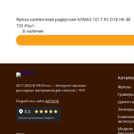
Фреза калевочная радиусная АЛМАЗ 1017 R3 D18 H6 d8
720
₽
/
шт.
В наличии
Катало
2017-2026 © PROfrezi — Интернет-магазин
Фрезы
расходных материалов для станков с ЧПУ.
Гравер
Разработка сайта
ARTDOB
Цанги г
Зенкеры
Компле
аксессу
Модели 
бесплат