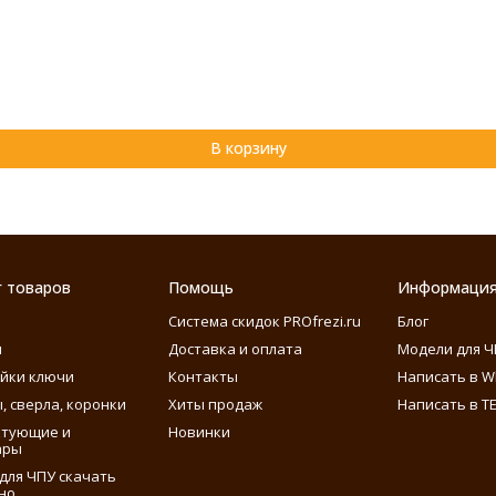
В корзину
г товаров
Помощь
Информаци
Система скидок PROfrezi.ru
Блог
ы
Доставка и оплата
Модели для Ч
айки ключи
Контакты
Написать в W
, сверла, коронки
Хиты продаж
Написать в T
ктующие и
Новинки
ары
для ЧПУ скачать
но