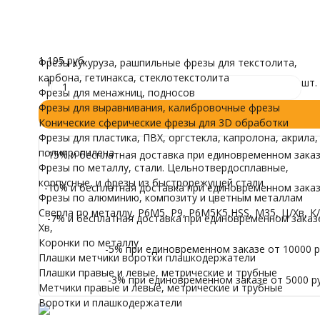
трубные
Все характеристики
Воротки и плашк
Осталось 2 шт.
Модели для Ч
1 195
₽
/ шт.
Иконы
1 195 руб.
Фрезы кукуруза, рашпильные фрезы для текстолита,
карбона, гетинакса, стеклотекстолита
1
шт.
Фрезы для менажниц, подносов
Фрезы для выравнивания, калибровочные фрезы
Конические сферические фрезы для 3D обработки
Фрезы для пластика, ПВХ, оргстекла, капролона, акрила,
полипропилена
-15% и бесплатная доставка при единовременном заказе
Фрезы по металлу, стали. Цельнотвердосплавные,
корпусные, и фрезы из быстрорежущей стали
-10% и бесплатная доставка при единовременном заказе
Фрезы по алюминию, композиту и цветным металлам
Сверла по металлу, Р6М5, Р9, Р6М5К5,HSS, M35, Ц/Хв, К/
-7% и бесплатная доставка при единовременном заказе 
Хв,
Коронки по металлу
-5% при единовременном заказе от 10000 ру
Плашки метчики воротки плашкодержатели
Плашки правые и левые, метрические и трубные
-3% при единовременном заказе от 5000 ру
Метчики правые и левые, метрические и трубные
Воротки и плашкодержатели