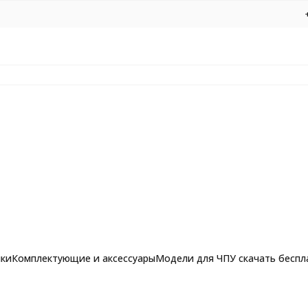
нки
Комплектующие и аксессуары
Модели для ЧПУ скачать беспл
 АЛМАЗ 1011 D35 H18 d8 L56
рашпильные фрезы для
Фрезы по алюминию, композиту и 