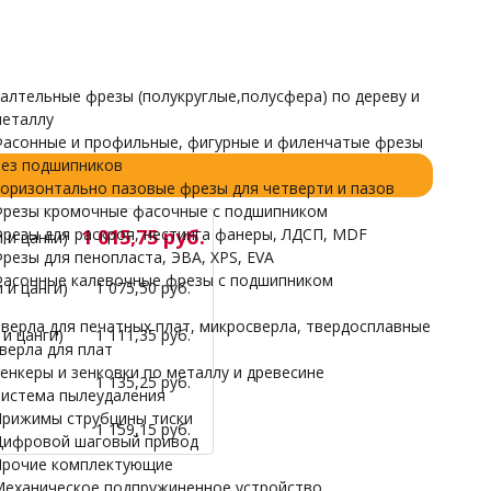
Прочие комплектующие
Механическое подпружиненное устройство
НАРДЫ
алтельные фрезы (полукруглые,полусфера) по дереву и
еталлу
асонные и профильные, фигурные и филенчатые фрезы
ез подшипников
оризонтально пазовые фрезы для четверти и пазов
резы кромочные фасочные с подшипником
резы для раскроя, нестинга фанеры, ЛДСП, MDF
1 015,75 руб.
 и цанги)
резы для пенопласта, ЭВА, XPS, EVA
асонные калевочные фрезы с подшипником
 и цанги)
1 075,50 руб.
верла для печатных плат, микросверла, твердосплавные
и цанги)
1 111,35 руб.
верла для плат
енкеры и зенковки по металлу и древесине
1 135,25 руб.
истема пылеудаления
рижимы струбцины тиски
1 159,15 руб.
ифровой шаговый привод
рочие комплектующие
еханическое подпружиненное устройство