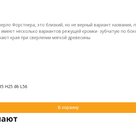
верло Форстнера, это близкий, но не верный вариант названия,
 имеют несколько вариантов режущей кромки- зубчатую по боков
ают края при сверлении мягкой древесины.
5 H25 d6 L56
В корзину
пают