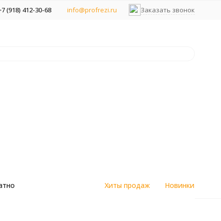
+7 (918) 412-30-68
info@profrezi.ru
Заказать звонок
атно
Хиты продаж
Новинки
цветным
Алмазные спеченные фрезы