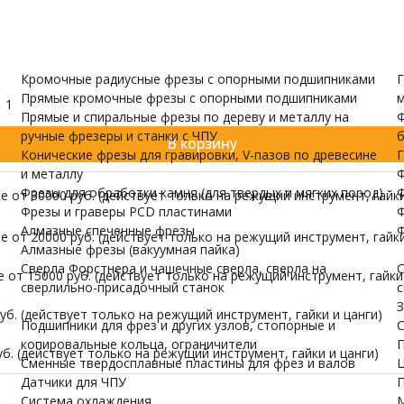
и валов
одержатели
Датчики для ЧПУ
ПУ скачать бесплатно
МОРЕ
Кромочные радиусные фрезы с опорными подшипниками
Г
Прямые кромочные фрезы с опорными подшипниками
м
1
Прямые и спиральные фрезы по дереву и металлу на
Ф
ручные фрезеры и станки с ЧПУ
б
В корзину
Конические фрезы для гравировки, V-пазов по древесине
Г
и металлу
Ф
Фрезы для обработки камня (для твердых и мягких пород)
Ф
 от 30000 руб. (действует только на режущий инструмент, гайки
Фрезы и граверы PCD пластинами
Ф
Алмазные спеченные фрезы
Ф
 от 20000 руб. (действует только на режущий инструмент, гайки
Алмазные фрезы (вакуумная пайка)
Сверла Форстнера и чашечные сверла, сверла на
С
от 15000 руб. (действует только на режущий инструмент, гайки 
сверлильно-присадочный станок
с
З
б. (действует только на режущий инструмент, гайки и цанги)
Подшипники для фрез и других узлов, стопорные и
С
копировальные кольца, ограничители
П
б. (действует только на режущий инструмент, гайки и цанги)
Сменные твердосплавные пластины для фрез и валов
Ц
Датчики для ЧПУ
П
Система охлаждения
М