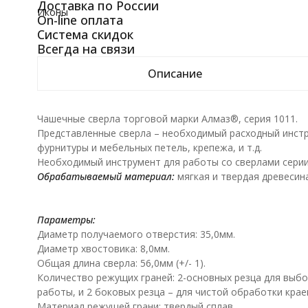
Доставка по России
Иконы
On-line оплата
Система скидок
Всегда на связи
Описание
Чашечные сверла торговой марки Алмаз®, серия 1011.
Представленные сверла – необходимый расходный инстр
фурнитуры и мебельных петель, крепежа, и т.д.
Необходимый инструмент для работы со сверлами серии 
Обрабатываемый материал:
мягкая и твердая древесин
Параметры:
Диаметр получаемого отверстия: 35,0мм.
Диаметр хвостовика: 8,0мм.
Общая длина сверла: 56,0мм (+/- 1).
Количество режущих граней: 2-основных резца для выбо
работы, и 2 боковых резца – для чистой обработки кра
Материал режущей грани: твердый сплав.