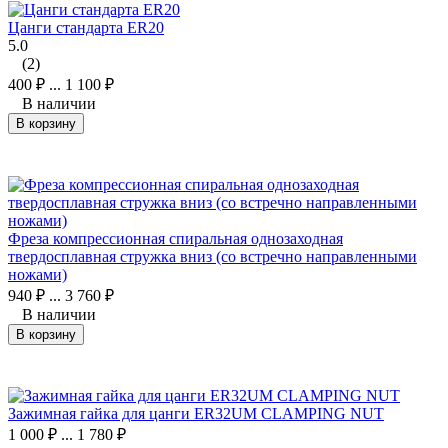
Цанги стандарта ER20
5.0
(2)
400
₽
...
1 100
₽
В наличии
В корзину
Фреза компрессионная спиральная однозаходная
твердосплавная стружка вниз (со встречно направленными
ножами)
940
₽
...
3 760
₽
В наличии
В корзину
Зажимная гайка для цанги ER32UM CLAMPING NUT
1 000
₽
...
1 780
₽