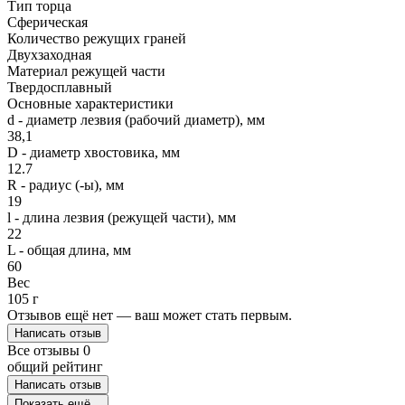
Тип торца
Сферическая
Количество режущих граней
Двухзаходная
Материал режущей части
Твердосплавный
Основные характеристики
d - диаметр лезвия (рабочий диаметр), мм
38,1
D - диаметр хвостовика, мм
12.7
R - радиус (-ы), мм
19
l - длина лезвия (режущей части), мм
22
L - общая длина, мм
60
Вес
105 г
Отзывов ещё нет — ваш может стать первым.
Написать отзыв
Все отзывы
0
общий рейтинг
Написать отзыв
Показать ещё