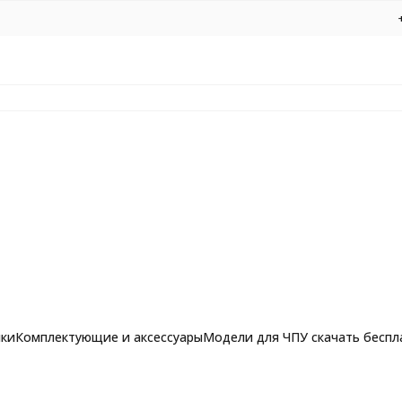
нки
Комплектующие и аксессуары
Модели для ЧПУ скачать беспл
еву, МДФ, фанере, пластикам D32 H13.7 Хвостовик 6 мм
рашпильные фрезы для
Фрезы по алюминию, композиту и 