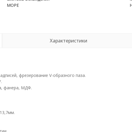
МОРЕ
Характеристики
адписей, фрезерование V-образного паза.
.
а, фанера, МДФ.
13,7мм.
тии.