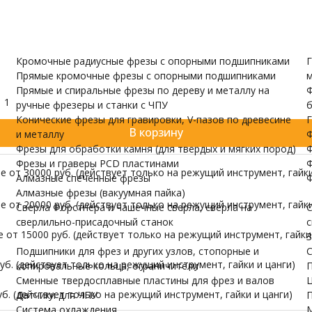
и валов
одержатели
Датчики для ЧПУ
ПУ скачать бесплатно
МОРЕ
Кромочные радиусные фрезы с опорными подшипниками
Г
Прямые кромочные фрезы с опорными подшипниками
м
Прямые и спиральные фрезы по дереву и металлу на
Ф
1
ручные фрезеры и станки с ЧПУ
б
Конические фрезы для гравировки, V-пазов по древесине
Г
В корзину
и металлу
Ф
Фрезы для обработки камня (для твердых и мягких пород)
Ф
Фрезы и граверы PCD пластинами
Ф
 от 30000 руб. (действует только на режущий инструмент, гайки
Алмазные спеченные фрезы
Ф
Алмазные фрезы (вакуумная пайка)
 от 20000 руб. (действует только на режущий инструмент, гайки
Сверла Форстнера и чашечные сверла, сверла на
С
сверлильно-присадочный станок
с
от 15000 руб. (действует только на режущий инструмент, гайки 
З
Подшипники для фрез и других узлов, стопорные и
С
б. (действует только на режущий инструмент, гайки и цанги)
копировальные кольца, ограничители
П
Сменные твердосплавные пластины для фрез и валов
Ц
б. (действует только на режущий инструмент, гайки и цанги)
Датчики для ЧПУ
П
Система охлаждения
М