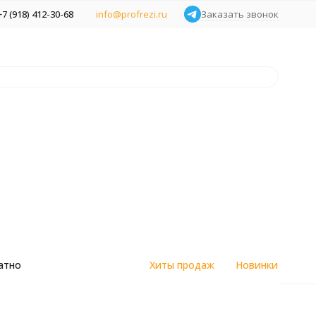
+7 (918) 412-30-68
info@profrezi.ru
Заказать звонок
атно
Хиты продаж
Новинки
цветным
Алмазные спеченные фрезы