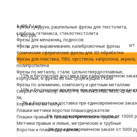
Тип торца
трубные
Конус
Воротки и плашк
Модели для Ч
Все характеристики
В наличии
Иконы
1 400
₽
/ шт.
Фрезы кукуруза, рашпильные фрезы для текстолита,
карбона, гетинакса, стеклотекстолита
1 400 руб.
Фрезы для менажниц, подносов
1
шт.
Фрезы для выравнивания, калибровочные фрезы
Конические сферические фрезы для 3D обработки
Фрезы для пластика, ПВХ, оргстекла, капролона, акрила,
полипропилена
Фрезы по металлу, стали. Цельнотвердосплавные,
-15% и бесплатная доставка при единовременном заказе
корпусные, и фрезы из быстрорежущей стали
Фрезы по алюминию, композиту и цветным металлам
-10% и бесплатная доставка при единовременном заказе
Сверла по металлу, Р6М5, Р9, Р6М5К5,HSS, M35, Ц/Хв, К/
Хв,
-7% и бесплатная доставка при единовременном заказе 
Коронки по металлу
Плашки метчики воротки плашкодержатели
-5% при единовременном заказе от 10000 ру
Плашки правые и левые, метрические и трубные
Метчики правые и левые, метрические и трубные
-3% при единовременном заказе от 5000 ру
Воротки и плашкодержатели