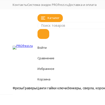
Контакты
Система скидок PROfrezi.ru
Доставка и оплата
Каталог
Войти
Сравнение
Избранное
Корзина
Фрезы
Граверы
Цанги гайки ключи
Зенкеры, сверла, коро
Фрезы
Фрезы
Главная
Фрезы
Коническая 120 градусов фреза по дер
Фрезы кукуруза, 
Граверы