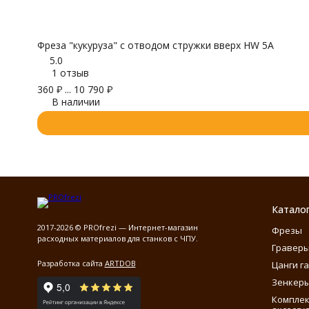
Фреза "кукуруза" с отводом стружки вверх HW 5A
5.0
1 отзыв
360
₽
...
10 790
₽
В наличии
Катало
2017-2026 © PROfrezi — Интернет-магазин
Фрезы
расходных материалов для станков с ЧПУ.
Гравер
Разработка сайта
ARTDOB
Цанги г
Зенкеры
Компле