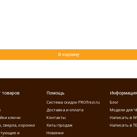
В корзину
г товаров
Помощь
Информаци
Система скидок PROfrezi.ru
Блог
ы
Доставка и оплата
Модели для Ч
айки ключи
Контакты
Написать в W
, сверла, коронки
Хиты продаж
Написать в T
ктующие и
Новинки