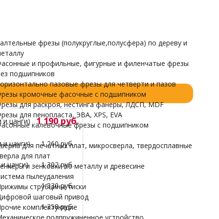
Прочие комплектующие
Механическое подпружиненное устройство
НАРДЫ
алтельные фрезы (полукруглые,полусфера) по дереву и
еталлу
асонные и профильные, фигурные и филенчатые фрезы
ез подшипников
оризонтально пазовые фрезы для четверти и пазов
резы кромочные фасочные с подшипником
резы для раскроя, нестинга фанеры, ЛДСП, MDF
резы для пенопласта, ЭВА, XPS, EVA
1 190 руб.
 и цанги)
асонные калевочные фрезы с подшипником
 и цанги)
1 260 руб.
верла для печатных плат, микросверла, твердосплавные
верла для плат
и цанги)
1 302 руб.
енкеры и зенковки по металлу и древесине
истема пылеудаления
1 330 руб.
рижимы струбцины тиски
ифровой шаговый привод
1 358 руб.
рочие комплектующие
еханическое подпружиненное устройство