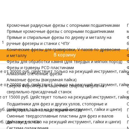
и валов
одержатели
Датчики для ЧПУ
ПУ скачать бесплатно
МОРЕ
Кромочные радиусные фрезы с опорными подшипниками
Г
Прямые кромочные фрезы с опорными подшипниками
м
Прямые и спиральные фрезы по дереву и металлу на
Ф
1
ручные фрезеры и станки с ЧПУ
б
Конические фрезы для гравировки, V-пазов по древесине
Г
В корзину
и металлу
Ф
Фрезы для обработки камня (для твердых и мягких пород)
Ф
Фрезы и граверы PCD пластинами
Ф
 от 30000 руб. (действует только на режущий инструмент, гайки
Алмазные спеченные фрезы
Ф
Алмазные фрезы (вакуумная пайка)
 от 20000 руб. (действует только на режущий инструмент, гайки
Сверла Форстнера и чашечные сверла, сверла на
С
сверлильно-присадочный станок
с
от 15000 руб. (действует только на режущий инструмент, гайки 
З
Подшипники для фрез и других узлов, стопорные и
С
б. (действует только на режущий инструмент, гайки и цанги)
копировальные кольца, ограничители
П
Сменные твердосплавные пластины для фрез и валов
Ц
б. (действует только на режущий инструмент, гайки и цанги)
Датчики для ЧПУ
П
Система охлаждения
М