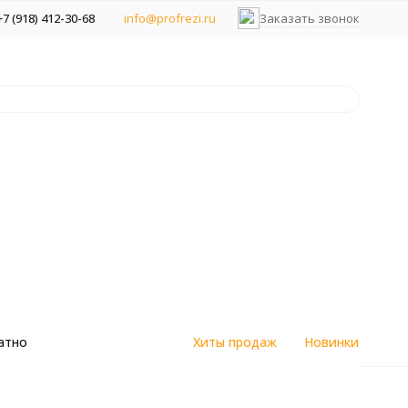
+7 (918) 412-30-68
info@profrezi.ru
Заказать звонок
атно
Хиты продаж
Новинки
цветным
Алмазные спеченные фрезы