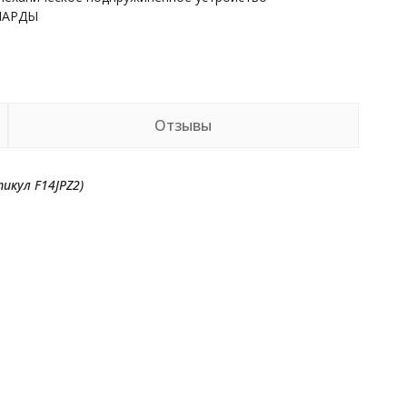
НАРДЫ
Отзывы
икул F14JPZ2)