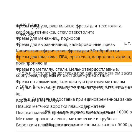
Тип торца
трубные
Плоская (Прямая)
Воротки и плашк
Модели для Ч
Все характеристики
Осталось несколько штук
Иконы
1 440
₽
/ шт.
Фрезы кукуруза, рашпильные фрезы для текстолита,
карбона, гетинакса, стеклотекстолита
1 440 руб.
Фрезы для менажниц, подносов
1
шт.
Фрезы для выравнивания, калибровочные фрезы
Конические сферические фрезы для 3D обработки
Фрезы для пластика, ПВХ, оргстекла, капролона, акрила,
полипропилена
Фрезы по металлу, стали. Цельнотвердосплавные,
-15% и бесплатная доставка при единовременном заказе
корпусные, и фрезы из быстрорежущей стали
Фрезы по алюминию, композиту и цветным металлам
-10% и бесплатная доставка при единовременном заказе
Сверла по металлу, Р6М5, Р9, Р6М5К5,HSS, M35, Ц/Хв, К/
Хв,
-7% и бесплатная доставка при единовременном заказе 
Коронки по металлу
Плашки метчики воротки плашкодержатели
-5% при единовременном заказе от 10000 ру
Плашки правые и левые, метрические и трубные
Метчики правые и левые, метрические и трубные
-3% при единовременном заказе от 5000 ру
Воротки и плашкодержатели