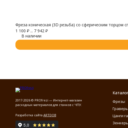
Фреза коническая (3D резьба) со сферическим торцом с
1 100
₽
...
7 942
₽
В наличии
Катало
2017-2026 © PROfrezi — Интернет-магазин
Фрезы
расходных материалов для станков с ЧПУ.
Гравер
Разработка сайта
ARTDOB
Цанги г
Зенкеры