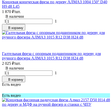
Концевая коническая фреза по дереву АЛМАЗ 1004 150° D40
H9 d8 L45
1 870
₽
/
шт.
В наличии
1
1
В корзину
Галтельная фреза с опорным подшипником по дереву для
ручного фрезера АЛМАЗ 1015 R12 D38 H24 d8
2 025
₽
/
шт.
В наличии
1
1
В корзину
Есть видео
Есть видео