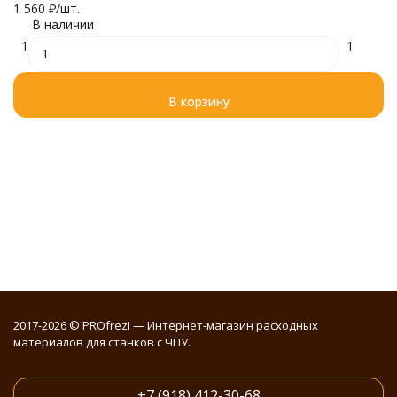
1 560
₽
/
шт.
7
В наличии
1
1
В корзину
2017-2026 © PROfrezi — Интернет-магазин расходных
материалов для станков с ЧПУ.
+7 (918) 412-30-68