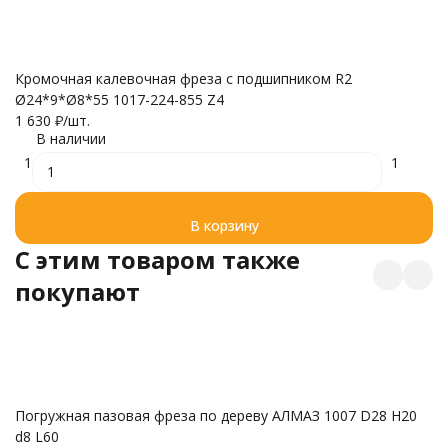
Кромочная калевочная фреза с подшипником R2
К
Ø24*9*Ø8*55 1017-224-855 Z4
Ø
1 630
₽
/
шт.
1 
В наличии
1
1
В корзину
C этим товаром также
покупают
Погружная пазовая фреза по дереву АЛМАЗ 1007 D28 H20
К
d8 L60
ф