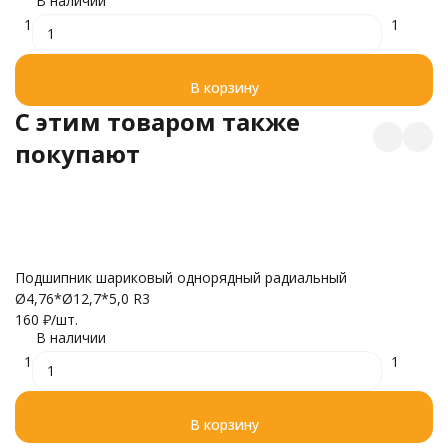
В наличии
1
1
В корзину
C этим товаром также
покупают
Ц
Подшипник шариковый однорядный радиальный
4
Ø4,76*Ø12,7*5,0 R3
160
₽
/
шт.
В наличии
1
1
В корзину