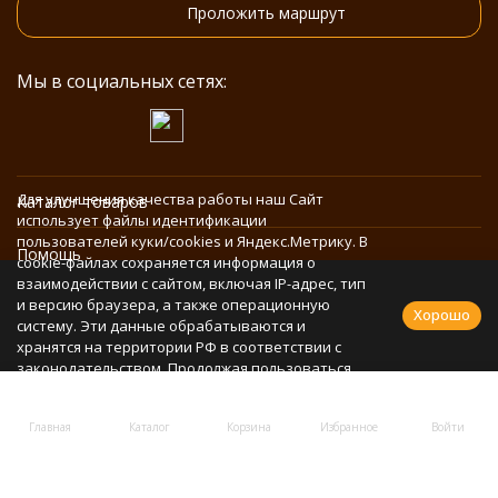
Проложить маршрут
Мы в социальных сетях:
Для улучшения качества работы наш Сайт
Каталог товаров
использует файлы идентификации
пользователей куки/cookies и Яндекс.Метрику. В
Помощь
cookie-файлах сохраняется информация о
взаимодействии с сайтом, включая IP-адрес, тип
и версию браузера, а также операционную
Информация
Хорошо
систему. Эти данные обрабатываются и
хранятся на территории РФ в соответствии с
законодательством. Продолжая пользоваться
Политика персональных данных
Сайтом, Вы соглашаетесь с использованием
cookie-файлов и обработкой персональных
Главная
Каталог
Корзина
Избранное
Войти
данных в соответствии с
Политикой