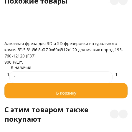
Похожие товары
Бо
Алмазная фреза для 3D и 5D фрезеровки натурального
зе
камня 5°-5.5° Ø6.8-Ø7.0x60xØ12x120 для мягких пород 193-
5
760-12120 (F37)
900
₽
/
шт.
В наличии
1
1
В корзину
C этим товаром также
покупают