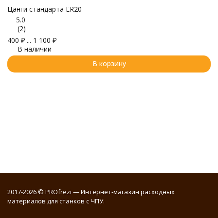
Цанги стандарта ER20
5.0
(2)
П
400
₽
...
1 100
₽
В наличии
Ø
3
В корзину
2017-2026 © PROfrezi — Интернет-магазин расходных
материалов для станков с ЧПУ.