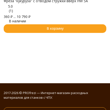
Фреза "кукуруза" с отводом стружки вверх HW 5A
4
5.0
(1)
360
₽
...
10 790
₽
В наличии
В корзину
2017-2026 © PROfrezi — Интернет-магазин расходных
материалов для станков с ЧПУ.