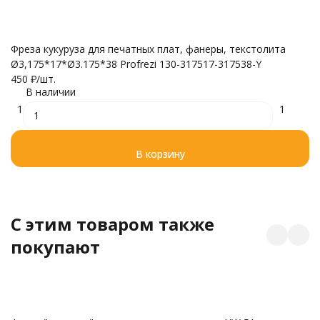
Фреза кукуруза для печатных плат, фанеры, текстолита
Ø3,175*17*Ø3.175*38 Profrezi 130-317517-317538-Y
О
450
₽
/
шт.
Ø3
В наличии
(F
1
1
6
В корзину
C этим товаром также
покупают
Ц