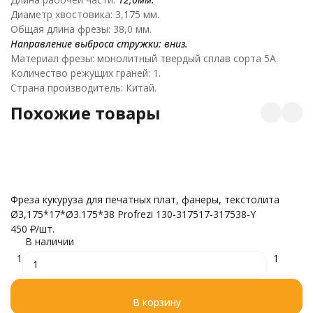
Диаметр хвостовика: 3,175 мм.
Общая длина фрезы: 38,0 мм.
Направление выброса стружки: вниз.
Материал фрезы: монолитный твердый сплав сорта 5А.
Количество режущих граней: 1.
Страна производитель: Китай.
Похожие товары
Фреза кукуруза для печатных плат, фанеры, текстолита
Ø3,175*17*Ø3.175*38 Profrezi 130-317517-317538-Y
О
450
₽
/
шт.
Ø3
В наличии
(F
1
1
6
В корзину