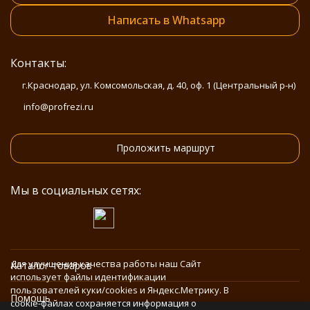
Написать в Whatsapp
Контакты:
г.Краснодар, ул. Комсомольская, д. 40, оф. 1 (Центральный р-н)
info@profrezi.ru
Проложить маршрут
Мы в социальных сетях:
Для улучшения качества работы наш Сайт
Каталог товаров
использует файлы идентификации
пользователей куки/cookies и Яндекс.Метрику. В
Помощь
cookie-файлах сохраняется информация о