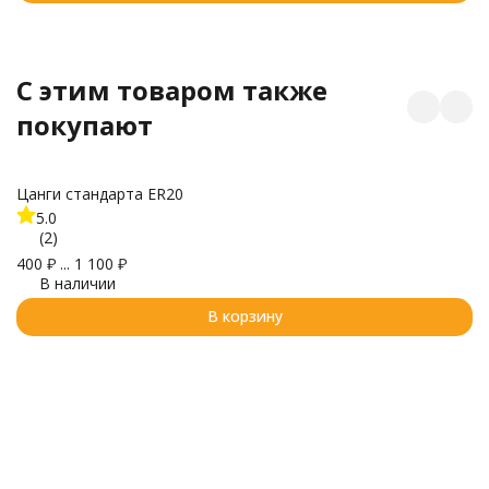
C этим товаром также
покупают
Цанги стандарта ER20
5.0
(2)
Фр
400
₽
...
1 100
₽
В наличии
3
В корзину