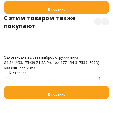
В корзину
C этим товаром также
покупают
Ф
Однозаходная фреза выброс стружки вниз
в
Ø1.5*4*Ø3.175*39 Z1 5A Profrezi 177-154-317539 (F07D)
3
600
₽
/
шт.
655
₽
-8%
В наличии
1
1
В корзину