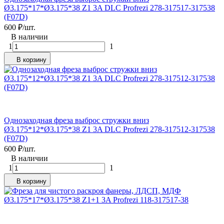
Ø3.175*17*Ø3.175*38 Z1 3A DLC Profrezi 278-317517-317538
(F07D)
600
₽
/
шт.
В наличии
1
1
В корзину
Однозаходная фреза выброс стружки вниз
Ø3.175*12*Ø3.175*38 Z1 3A DLC Profrezi 278-317512-317538
(F07D)
600
₽
/
шт.
В наличии
1
1
В корзину