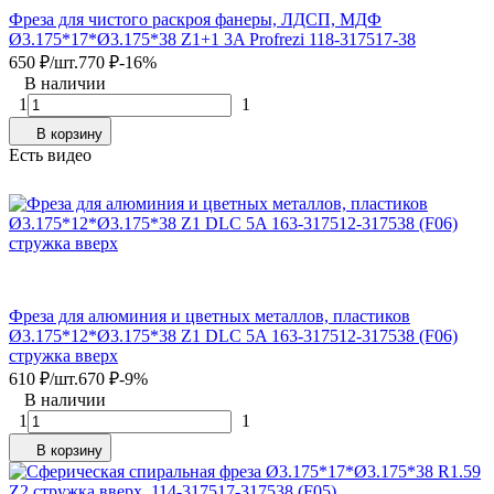
Фреза для чистого раскроя фанеры, ЛДСП, МДФ
Ø3.175*17*Ø3.175*38 Z1+1 3A Profrezi 118-317517-38
650
₽
/
шт.
770
₽
-16%
В наличии
1
1
В корзину
Есть видео
Фреза для алюминия и цветных металлов, пластиков
Ø3.175*12*Ø3.175*38 Z1 DLC 5A 163-317512-317538 (F06)
стружка вверх
610
₽
/
шт.
670
₽
-9%
В наличии
1
1
В корзину