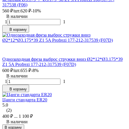
317538 (F06)
560
₽
/
шт.
620
₽
-10%
В наличии
1
1
В корзину
Однозаходная фреза выброс стружки вниз Ø2*12*Ø3.175*39
Z1 5A Profrezi 177-212-317539 (F07D)
600
₽
/
шт.
655
₽
-8%
В наличии
1
1
В корзину
Цанги стандарта ER20
5.0
(2)
400
₽
...
1 100
₽
В наличии
В корзину