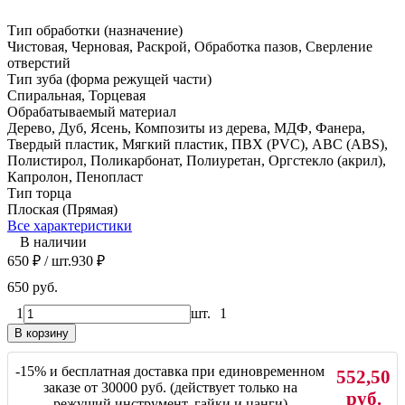
Тип обработки (назначение)
Чистовая, Черновая, Раскрой, Обработка пазов, Сверление
отверстий
Тип зуба (форма режущей части)
Спиральная, Торцевая
Обрабатываемый материал
Дерево, Дуб, Ясень, Композиты из дерева, МДФ, Фанера,
Твердый пластик, Мягкий пластик, ПВХ (PVC), ABC (ABS),
Полистирол, Поликарбонат, Полиуретан, Оргстекло (акрил),
Капролон, Пенопласт
Тип торца
Плоская (Прямая)
Все характеристики
В наличии
650
₽
/ шт.
930
₽
650 руб.
1
шт.
1
В корзину
-15% и бесплатная доставка при единовременном
552,50
заказе от 30000 руб. (действует только на
руб.
режущий инструмент, гайки и цанги)