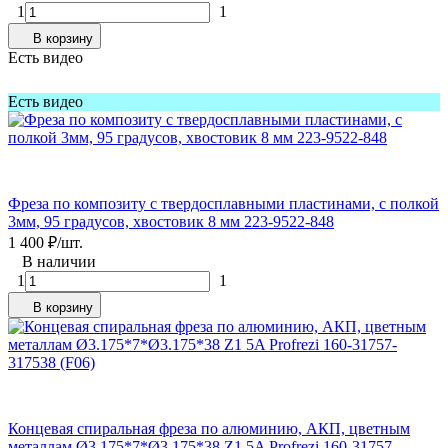
1
1
В корзину
Есть видео
Есть видео
Фреза по композиту с твердосплавными пластинами, с полкой
3мм, 95 градусов, хвостовик 8 мм 223-9522-848
1 400
₽
/
шт.
В наличии
1
1
В корзину
Концевая спиральная фреза по алюминию, АКП, цветным
металлам Ø3.175*7*Ø3.175*38 Z1 5A Profrezi 160-31757-