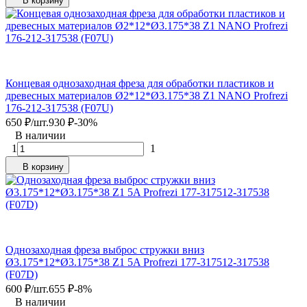
В корзину
Концевая однозаходная фреза для обработки пластиков и
древесных материалов Ø2*12*Ø3.175*38 Z1 NANO Profrezi
176-212-317538 (F07U)
650
₽
/
шт.
930
₽
-30%
В наличии
1
1
В корзину
Однозаходная фреза выброс стружки вниз
Ø3.175*12*Ø3.175*38 Z1 5A Profrezi 177-317512-317538
(F07D)
600
₽
/
шт.
655
₽
-8%
В наличии