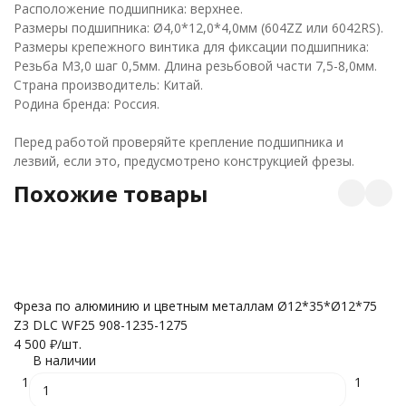
Расположение подшипника: верхнее.
Размеры подшипника: Ø4,0*12,0*4,0мм (604ZZ или 6042RS).
Размеры крепежного винтика для фиксации подшипника:
Резьба М3,0 шаг 0,5мм. Длина резьбовой части 7,5-8,0мм.
Страна производитель: Китай.
Родина бренда: Россия.
Перед работой проверяйте крепление подшипника и
лезвий, если это, предусмотрено конструкцией фрезы.
Похожие товары
Фреза по алюминию и цветным металлам Ø12*35*Ø12*75
С
Z3 DLC WF25 908-1235-1275
12
4 500
₽
/
шт.
5 
В наличии
1
1