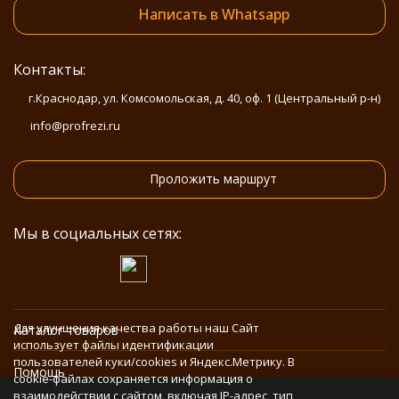
Написать в Whatsapp
Контакты:
г.Краснодар, ул. Комсомольская, д. 40, оф. 1 (Центральный р-н)
info@profrezi.ru
Проложить маршрут
Мы в социальных сетях:
Для улучшения качества работы наш Сайт
Каталог товаров
использует файлы идентификации
пользователей куки/cookies и Яндекс.Метрику. В
Помощь
cookie-файлах сохраняется информация о
взаимодействии с сайтом, включая IP-адрес, тип