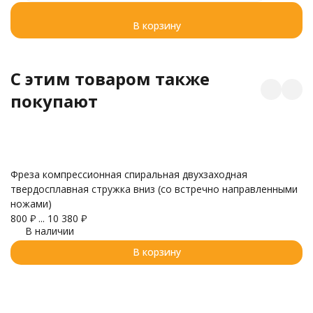
В корзину
C этим товаром также
покупают
Фреза компрессионная спиральная двухзаходная
П
твердосплавная стружка вниз (со встречно направленными
10
ножами)
1 
800
₽
...
10 380
₽
В наличии
В корзину