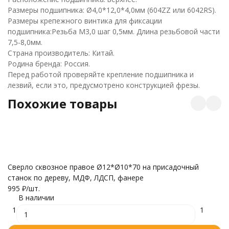
Размеры подшипника: Ø4,0*12,0*4,0мм (604ZZ или 6042RS).
Размеры крепежного винтика для фиксации
подшипника:Резьба М3,0 шаг 0,5мм. Длина резьбовой части
7,5-8,0мм.
Страна производитель: Китай.
Родина бренда: Россия.
Перед работой проверяйте крепление подшипника и
лезвий, если это, предусмотрено конструкцией фрезы.
Похожие товары
Сверло сквозное правое Ø12*Ø10*70 на присадочный
С
станок по дереву, МДФ, ЛДСП, фанере
п
995
₽
/
шт.
9
В наличии
1
1