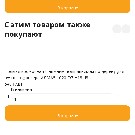
В корзину
C этим товаром также
покупают
Прямая кромочная с нижним подшипником по дереву для
П
ручного фрезера АЛМАЗ 1020 D7 H18 d8
10
540
₽
/
шт.
1 
В наличии
1
1
В корзину