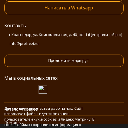
Написать в Whatsapp
Контакты:
г.Краснодар, ул. Комсомольская, д. 40, оф. 1 (Центральный р-н)
info@profrezi.ru
Проложить маршрут
Мы в социальных сетях:
Для улучшения качества работы наш Сайт
Каталог товаров
использует файлы идентификации
пользователей куки/cookies и Яндекс.Метрику. В
Помощь
cookie-файлах сохраняется информация о