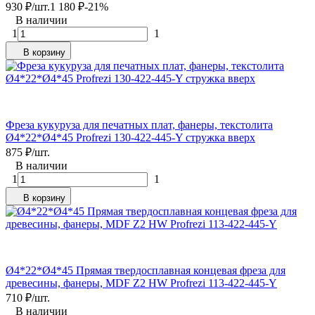
930
₽
/
шт.
1 180
₽
-21%
В наличии
1
1
В корзину
Фреза кукуруза для печатных плат, фанеры, текстолита
Ø4*22*Ø4*45 Profrezi 130-422-445-Y стружка вверх
875
₽
/
шт.
В наличии
1
1
В корзину
Ø4*22*Ø4*45 Прямая твердосплавная концевая фреза для
древесины, фанеры, MDF Z2 HW Profrezi 113-422-445-Y
710
₽
/
шт.
В наличии