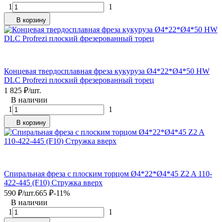
1
1
В корзину
Концевая твердосплавная фреза кукуруза Ø4*22*Ø4*50 HW
DLC Profrezi плоский фрезерованный торец
1 825
₽
/
шт.
В наличии
1
1
В корзину
Спиральная фреза с плоским торцом Ø4*22*Ø4*45 Z2 A 110-
422-445 (F10) Стружка вверх
590
₽
/
шт.
665
₽
-11%
В наличии
1
1