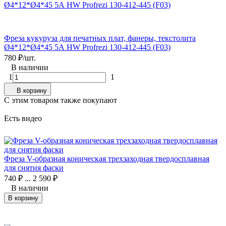
Фреза кукуруза для печатных плат, фанеры, текстолита
Ø4*12*Ø4*45 5А HW Profrezi 130-412-445 (F03)
780
₽
/
шт.
В наличии
1
1
В корзину
C этим товаром также покупают
Есть видео
Фреза V-образная коническая трехзаходная твердосплавная
для снятия фаски
740
₽
...
2 590
₽
В наличии
В корзину