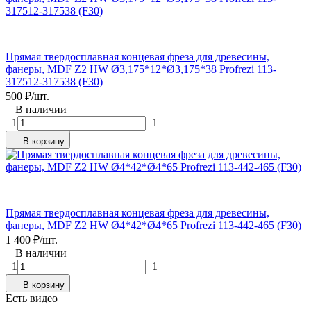
Прямая твердосплавная концевая фреза для древесины,
фанеры, MDF Z2 HW Ø3,175*12*Ø3,175*38 Profrezi 113-
317512-317538 (F30)
500
₽
/
шт.
В наличии
1
1
В корзину
Прямая твердосплавная концевая фреза для древесины,
фанеры, MDF Z2 HW Ø4*42*Ø4*65 Profrezi 113-442-465 (F30)
1 400
₽
/
шт.
В наличии
1
1
В корзину
Есть видео