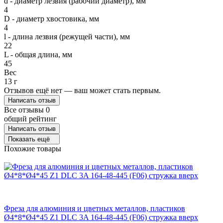
d - диаметр лезвия (рабочий диаметр), мм
4
D - диаметр хвостовика, мм
4
l - длина лезвия (режущей части), мм
22
L - общая длина, мм
45
Вес
13 г
Отзывов ещё нет — ваш может стать первым.
Написать отзыв
Все отзывы
0
общий рейтинг
Написать отзыв
Показать ещё
Похожие товары
Фреза для алюминия и цветных металлов, пластиков
Ø4*8*Ø4*45 Z1 DLC 3A 164-48-445 (F06) стружка вверх