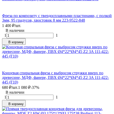
Фреза по композиту с твердосплавными пластинами, с полкой
3мм, 95 градусов, хвостовик 8 мм 223-9522-848
1 400
₽
/
шт.
В наличии
1
1
В корзину
Концевая спиральная фреза с выбросом стружки вверх по
древесине, МДФ, фанере, ПВХ Ø4*22*Ø4*45 Z2 3A 111-422-
445 (F10)
680
₽
/
шт.
1 080
₽
-37%
В наличии
1
1
В корзину