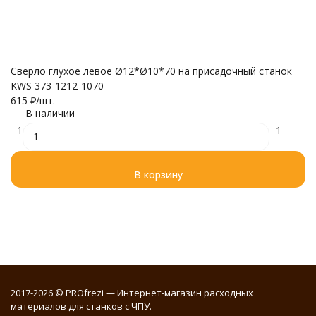
Сверло глухое левое Ø12*Ø10*70 на присадочный станок
С
KWS 373-1212-1070
K
615
₽
/
шт.
4
В наличии
1
1
В корзину
2017-2026 © PROfrezi — Интернет-магазин расходных
материалов для станков с ЧПУ.