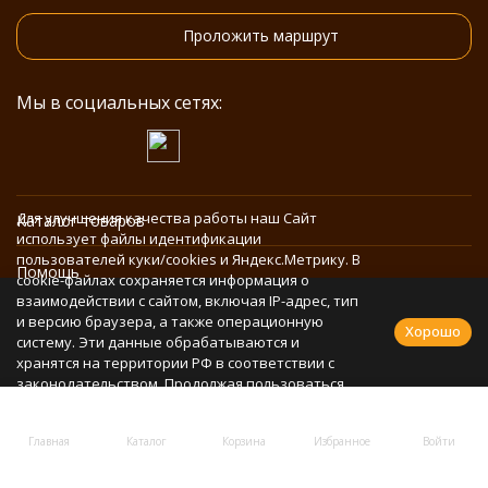
Проложить маршрут
Мы в социальных сетях:
Для улучшения качества работы наш Сайт
Каталог товаров
использует файлы идентификации
пользователей куки/cookies и Яндекс.Метрику. В
Помощь
cookie-файлах сохраняется информация о
взаимодействии с сайтом, включая IP-адрес, тип
и версию браузера, а также операционную
Информация
Хорошо
систему. Эти данные обрабатываются и
хранятся на территории РФ в соответствии с
законодательством. Продолжая пользоваться
Политика персональных данных
Сайтом, Вы соглашаетесь с использованием
cookie-файлов и обработкой персональных
Главная
Каталог
Корзина
Избранное
Войти
данных в соответствии с
Политикой