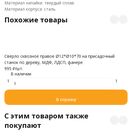
Материал напайки: твердый сплав.
Материал корпуса: сталь.
Похожие товары
Сверло сквозное правое Ø12*Ø10*70 на присадочный
С
станок по дереву, МДФ, ЛДСП, фанере
п
995
₽
/
шт.
9
В наличии
1
1
В корзину
C этим товаром также
покупают