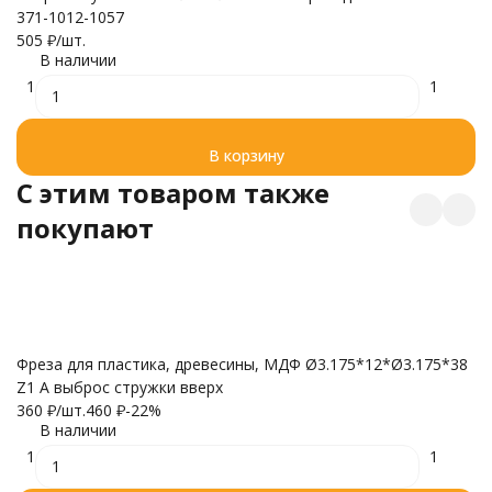
371-1012-1057
3
505
₽
/
шт.
5
В наличии
1
1
В корзину
C этим товаром также
покупают
Фреза для пластика, древесины, МДФ Ø3.175*12*Ø3.175*38
Ф
Z1 A выброс стружки вверх
Z
360
₽
/
шт.
460
₽
-22%
3
В наличии
1
1