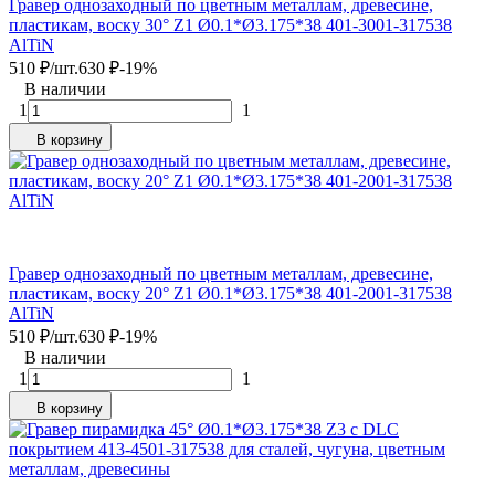
Гравер однозаходный по цветным металлам, древесине,
пластикам, воску 30° Z1 Ø0.1*Ø3.175*38 401-3001-317538
AlTiN
510
₽
/
шт.
630
₽
-19%
В наличии
1
1
В корзину
Гравер однозаходный по цветным металлам, древесине,
пластикам, воску 20° Z1 Ø0.1*Ø3.175*38 401-2001-317538
AlTiN
510
₽
/
шт.
630
₽
-19%
В наличии
1
1
В корзину