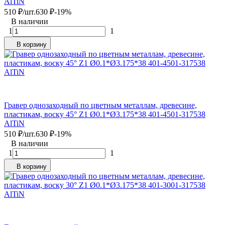
AlTiN
510
₽
/
шт.
630
₽
-19%
В наличии
1
1
В корзину
Гравер однозаходный по цветным металлам, древесине,
пластикам, воску 45° Z1 Ø0.1*Ø3.175*38 401-4501-317538
AlTiN
510
₽
/
шт.
630
₽
-19%
В наличии
1
1
В корзину