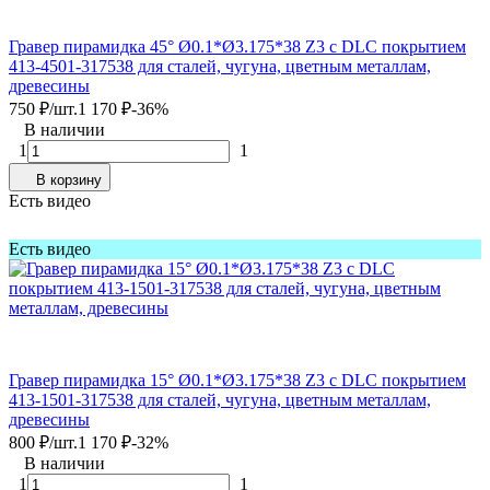
Гравер пирамидка 45° Ø0.1*Ø3.175*38 Z3 с DLC покрытием
413-4501-317538 для сталей, чугуна, цветным металлам,
древесины
750
₽
/
шт.
1 170
₽
-36%
В наличии
1
1
В корзину
Есть видео
Есть видео
Гравер пирамидка 15° Ø0.1*Ø3.175*38 Z3 с DLC покрытием
413-1501-317538 для сталей, чугуна, цветным металлам,
древесины
800
₽
/
шт.
1 170
₽
-32%
В наличии
1
1