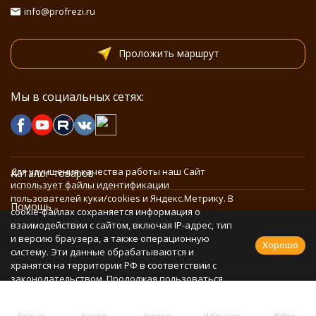
info@profrezi.ru
Проложить маршрут
Мы в социальных сетях:
Для улучшения качества работы наш Сайт
Каталог товаров
использует файлы идентификации
пользователей куки/cookies и Яндекс.Метрику. В
Помощь
cookie-файлах сохраняется информация о
взаимодействии с сайтом, включая IP-адрес, тип
и версию браузера, а также операционную
Информация
Хорошо
систему. Эти данные обрабатываются и
хранятся на территории РФ в соответствии с
законодательством. Продолжая пользоваться
Политика персональных данных
Сайтом, Вы соглашаетесь с использованием
cookie-файлов и обработкой персональных