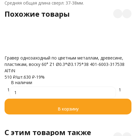
Средняя общая длина сверл: 37-38мм.
Похожие товары
Гравер однозаходный по цветным металлам, древесине,
Г
пластикам, воску 60° Z1 Ø0.3*Ø3.175*38 401-6003-317538
пл
AlTiN
Al
510
₽
/
шт.
630
₽
-19%
5
В наличии
1
1
В корзину
C этим товаром также