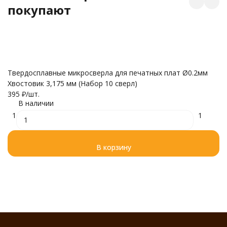
покупают
Твердосплавные микросверла для печатных плат Ø0.2мм
Т
Хвостовик 3,175 мм (Набор 10 сверл)
Хв
395
₽
/
шт.
4
В наличии
1
1
В корзину