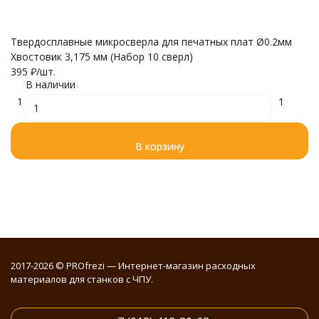
Твердосплавные микросверла для печатных плат Ø0.2мм
Т
Хвостовик 3,175 мм (Набор 10 сверл)
Хв
395
₽
/
шт.
3
В наличии
1
1
В корзину
2017-2026 © PROfrezi — Интернет-магазин расходных
материалов для станков с ЧПУ.