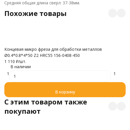
Средняя общая длина сверл: 37-38мм.
Похожие товары
Ф
Концевая микро фреза для обработки металлов
д
Ø0.4*0.8*4*50 Z2 HRC55 156-0408-450
с
1 110
₽
/
шт.
1 
В наличии
1
1
В корзину
C этим товаром также
покупают