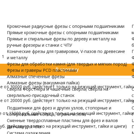
и валов
одержатели
Датчики для ЧПУ
ПУ скачать бесплатно
астик, ПВХ (PVC), ABC (ABS), Полистирол, Поликарбонат, Полиур
евые сплавы, Воск
МОРЕ
Кромочные радиусные фрезы с опорными подшипниками
Г
Прямые кромочные фрезы с опорными подшипниками
м
Прямые и спиральные фрезы по дереву и металлу на
Ф
ручные фрезеры и станки с ЧПУ
б
Конические фрезы для гравировки, V-пазов по древесине
Г
1
и металлу
Ф
Фрезы для обработки камня (для твердых и мягких пород)
Ф
В корзину
Фрезы и граверы PCD пластинами
Ф
Алмазные спеченные фрезы
Ф
Алмазные фрезы (вакуумная пайка)
 от 30000 руб. (действует только на режущий инструмент, гайки
Сверла Форстнера и чашечные сверла, сверла на
С
сверлильно-присадочный станок
с
 от 20000 руб. (действует только на режущий инструмент, гайки
З
Подшипники для фрез и других узлов, стопорные и
С
от 15000 руб. (действует только на режущий инструмент, гайки 
копировальные кольца, ограничители
П
Сменные твердосплавные пластины для фрез и валов
Ц
б. (действует только на режущий инструмент, гайки и цанги)
Датчики для ЧПУ
П
Система охлаждения
М