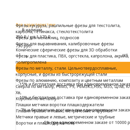
Коническая
трубные
Обрабатываемый материал
Воротки и плашк
Модели для Ч
Дерево, Дуб, Ясень, Фанера, Твердый пластик, Мягкий пл
Магний, Латунь, Медь, Алюминий, АКП, Мягкие алюмини
Иконы
Все характеристики
Фрезы кукуруза, рашпильные фрезы для текстолита,
В наличии
карбона, гетинакса, стеклотекстолита
750
₽
/ шт.
1 170
₽
Фрезы для менажниц, подносов
Фрезы для выравнивания, калибровочные фрезы
750 руб.
Конические сферические фрезы для 3D обработки
1
шт.
Фрезы для пластика, ПВХ, оргстекла, капролона, акрила,
полипропилена
Фрезы по металлу, стали. Цельнотвердосплавные,
корпусные, и фрезы из быстрорежущей стали
Фрезы по алюминию, композиту и цветным металлам
-15% и бесплатная доставка при единовременном заказе
Сверла по металлу, Р6М5, Р9, Р6М5К5,HSS, M35, Ц/Хв, К/
Хв,
-10% и бесплатная доставка при единовременном заказе
Коронки по металлу
Плашки метчики воротки плашкодержатели
-7% и бесплатная доставка при единовременном заказе 
Плашки правые и левые, метрические и трубные
Метчики правые и левые, метрические и трубные
-5% при единовременном заказе от 10000 ру
Воротки и плашкодержатели