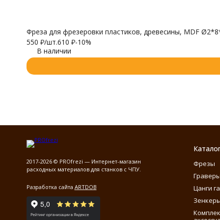
Фреза для фрезеровки пластиков, древесины, MDF Ø2*8*Ø
550
₽
/
шт.
610
₽
-10%
В наличии
Катало
2017-2026 © PROfrezi — Интернет-магазин
Фрезы
расходных материалов для станков с ЧПУ.
Гравер
Разработка сайта
ARTDOB
Цанги г
Зенкеры
Компле