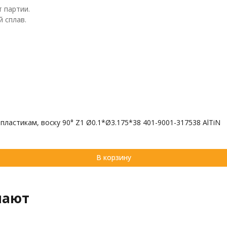
т партии.
 сплав.
ластикам, воску 90° Z1 Ø0.1*Ø3.175*38 401-9001-317538 AlTiN
В корзину
пают