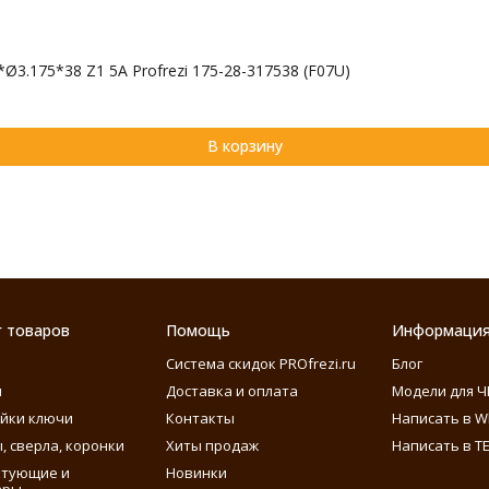
3.175*38 Z1 5A Profrezi 175-28-317538 (F07U)
В корзину
г товаров
Помощь
Информаци
Система скидок PROfrezi.ru
Блог
ы
Доставка и оплата
Модели для Ч
айки ключи
Контакты
Написать в W
, сверла, коронки
Хиты продаж
Написать в T
ктующие и
Новинки