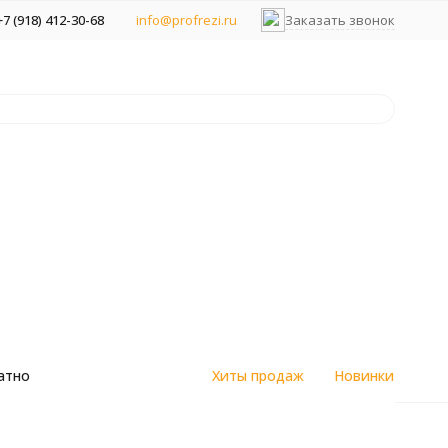
+7 (918) 412-30-68
info@profrezi.ru
Заказать звонок
атно
Хиты продаж
Новинки
цветным металлам
цветным
Алмазные спеченные фрезы