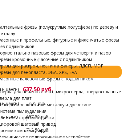
Прочие комплектующие
Механическое подпружиненное устройство
етан, Оргстекло (акрил), Капролон, Пенопласт, Дюраль,
НАРДЫ
алтельные фрезы (полукруглые,полусфера) по дереву и
еталлу
асонные и профильные, фигурные и филенчатые фрезы
ез подшипников
оризонтально пазовые фрезы для четверти и пазов
резы кромочные фасочные с подшипником
резы для раскроя, нестинга фанеры, ЛДСП, MDF
резы для пенопласта, ЭВА, XPS, EVA
асонные калевочные фрезы с подшипником
637,50 руб.
 и цанги)
верла для печатных плат, микросверла, твердосплавные
верла для плат
 и цанги)
675 руб.
енкеры и зенковки по металлу и древесине
истема пылеудаления
и цанги)
697,50 руб.
рижимы струбцины тиски
ифровой шаговый привод
712,50 руб.
рочие комплектующие
еханическое подпружиненное устройство