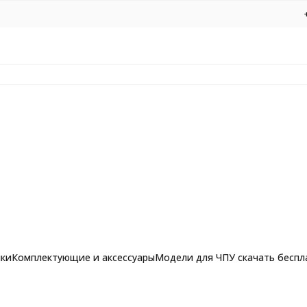
нки
Комплектующие и аксессуары
Модели для ЧПУ скачать беспл
75*38 с DLC покрытием 402-2001-317538 по дереву, МДФ, пластикам, 
рашпильные фрезы для
Фрезы по алюминию, композиту и 