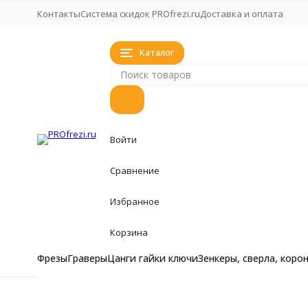
Контакты
Система скидок PROfrezi.ru
Доставка и оплата
Каталог
Войти
Сравнение
Избранное
Корзина
Фрезы
Граверы
Цанги гайки ключи
Зенкеры, сверла, коро
Фрезы
Фрезы
Главная
Фрезы
Твердосплавный гравер 20° Ø0.1*Ø3.1
Фрезы кукуруза, 
Граверы