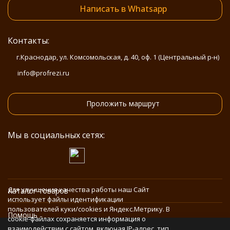
Написать в Whatsapp
Контакты:
г.Краснодар, ул. Комсомольская, д. 40, оф. 1 (Центральный р-н)
info@profrezi.ru
Проложить маршрут
Мы в социальных сетях:
Для улучшения качества работы наш Сайт
Каталог товаров
использует файлы идентификации
пользователей куки/cookies и Яндекс.Метрику. В
Помощь
cookie-файлах сохраняется информация о
взаимодействии с сайтом, включая IP-адрес, тип