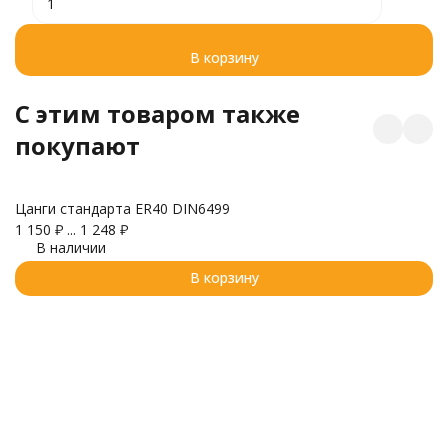
В корзину
C этим товаром также
покупают
Цанги стандарта ER40 DIN6499
1 150
₽
...
1 248
₽
В наличии
З
В корзину
(M
1 