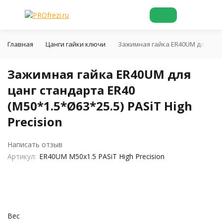
Главная
Цанги гайки ключи
Зажимная гайка ER40UM для цанг 
Зажимная гайка ER40UM для
цанг стандарта ER40
(M50*1.5*Ø63*25.5) PASiT High
Precision
Написать отзыв
Артикул:
ER40UM M50x1.5 PASiT High Precision
Вес