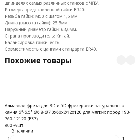
шпинделях самых различных станков с ЧПУ.
Размеры представленной гайки ER40:
Резьба гайки: М50 с шагом 1,5 мм.
Длина (высота гайки): 25,5мм.
Наружный диаметр гайки: 63,0мм.
Страна производитель: Китай.
Балансировка гайки: есть.
Совместимость с цангами стандарта ER40.
Похожие товары
Бо
Алмазная фреза для 3D и 5D фрезеровки натурального
зе
камня 5°-5.5° Ø6.8-Ø7.0x60xØ12x120 для мягких пород 193-
5
760-12120 (F37)
900
₽
/
шт.
В наличии
1
1