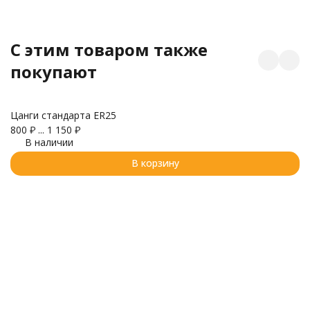
C этим товаром также
покупают
Цанги стандарта ER25
800
₽
...
1 150
₽
В наличии
Ф
В корзину
Ø3
6