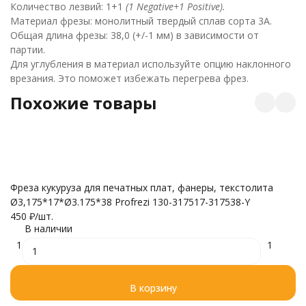
Количество лезвий: 1+1
(1
Negative+1 Positive).
Материал фрезы: монолитный твердый сплав сорта 3А.
Общая длина фрезы: 38,0 (+/-1 мм) в зависимости от
партии.
Для углубления в материал используйте опцию наклонного
врезания. Это поможет избежать перегрева фрез.
Похожие товары
Фреза кукуруза для печатных плат, фанеры, текстолита
Ø3,175*17*Ø3.175*38 Profrezi 130-317517-317538-Y
О
450
₽
/
шт.
Ø3
В наличии
(F
1
1
6
В корзину