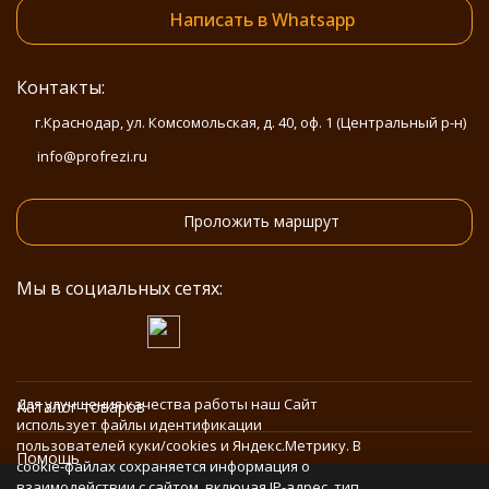
Написать в Whatsapp
Контакты:
г.Краснодар, ул. Комсомольская, д. 40, оф. 1 (Центральный р-н)
info@profrezi.ru
Проложить маршрут
Мы в социальных сетях:
Для улучшения качества работы наш Сайт
Каталог товаров
использует файлы идентификации
пользователей куки/cookies и Яндекс.Метрику. В
Помощь
cookie-файлах сохраняется информация о
взаимодействии с сайтом, включая IP-адрес, тип