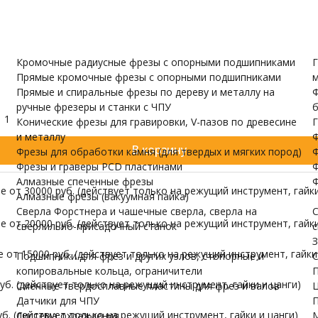
кий пластик, ПВХ (PVC), ABC (ABS), Полистирол, Поликарбонат, 
и валов
одержатели
Датчики для ЧПУ
ПУ скачать бесплатно
МОРЕ
Кромочные радиусные фрезы с опорными подшипниками
Г
Прямые кромочные фрезы с опорными подшипниками
м
Прямые и спиральные фрезы по дереву и металлу на
Ф
ручные фрезеры и станки с ЧПУ
б
1
Конические фрезы для гравировки, V-пазов по древесине
Г
и металлу
Ф
В корзину
Фрезы для обработки камня (для твердых и мягких пород)
Ф
Фрезы и граверы PCD пластинами
Ф
Алмазные спеченные фрезы
Ф
 от 30000 руб. (действует только на режущий инструмент, гайки
Алмазные фрезы (вакуумная пайка)
Сверла Форстнера и чашечные сверла, сверла на
С
 от 20000 руб. (действует только на режущий инструмент, гайки
сверлильно-присадочный станок
с
З
от 15000 руб. (действует только на режущий инструмент, гайки 
Подшипники для фрез и других узлов, стопорные и
С
копировальные кольца, ограничители
П
б. (действует только на режущий инструмент, гайки и цанги)
Сменные твердосплавные пластины для фрез и валов
Ц
Датчики для ЧПУ
П
б. (действует только на режущий инструмент, гайки и цанги)
Система охлаждения
М