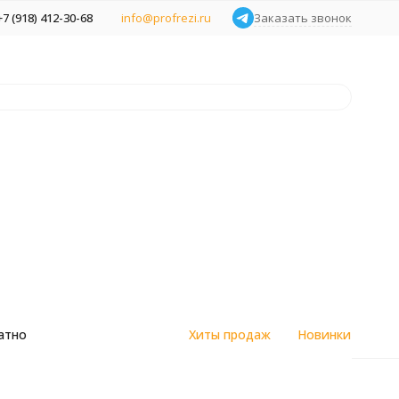
+7 (918) 412-30-68
info@profrezi.ru
Заказать звонок
атно
Хиты продаж
Новинки
цветным
Алмазные спеченные фрезы