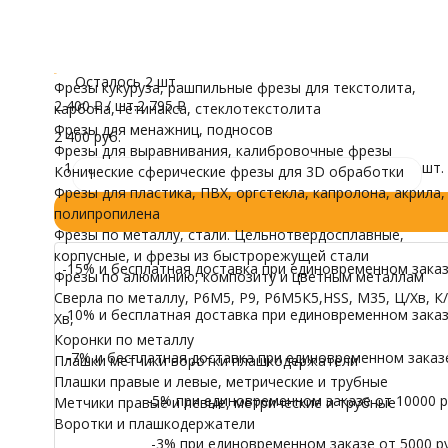
Дерево, Дуб, Ясень, МДФ, Фанера, Твердый пластик, Мяг
трубные
Тип торца
Воротки и плашк
Модели для Ч
Плоская (Прямая)
Все характеристики
Иконы
Осталось 2 шт.
Фрезы кукуруза, рашпильные фрезы для текстолита,
2 400
₽
/ шт.
2 795
₽
карбона, гетинакса, стеклотекстолита
Фрезы для менажниц, подносов
2 400 руб.
Фрезы для выравнивания, калибровочные фрезы
1
шт.
Конические сферические фрезы для 3D обработки
Фрезы для пластика, ПВХ, оргстекла, капролона, акрила,
полипропилена
Фрезы по металлу, стали. Цельнотвердосплавные,
корпусные, и фрезы из быстрорежущей стали
-15% и бесплатная доставка при единовременном заказе
Фрезы по алюминию, композиту и цветным металлам
Сверла по металлу, Р6М5, Р9, Р6М5К5,HSS, M35, Ц/Хв, К/
-10% и бесплатная доставка при единовременном заказе
Хв,
Коронки по металлу
-7% и бесплатная доставка при единовременном заказе 
Плашки метчики воротки плашкодержатели
Плашки правые и левые, метрические и трубные
-5% при единовременном заказе от 10000 ру
Метчики правые и левые, метрические и трубные
Воротки и плашкодержатели
-3% при единовременном заказе от 5000 ру