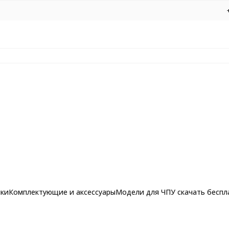
нки
Комплектующие и аксессуары
Модели для ЧПУ скачать беспл
сины, MDF Ø6*25*Ø6*50 Z1 5A Profrezi 175-625-650 (F07U)
рашпильные фрезы для
Фрезы по алюминию, композиту и 