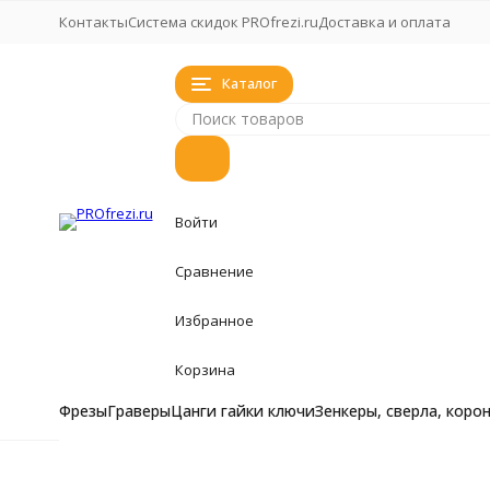
Контакты
Система скидок PROfrezi.ru
Доставка и оплата
Каталог
Войти
Сравнение
Избранное
Корзина
Фрезы
Граверы
Цанги гайки ключи
Зенкеры, сверла, коро
Фрезы
Фрезы
Главная
Фрезы
Фреза для фрезеровки пластиков, древе
Фрезы кукуруза, 
Граверы