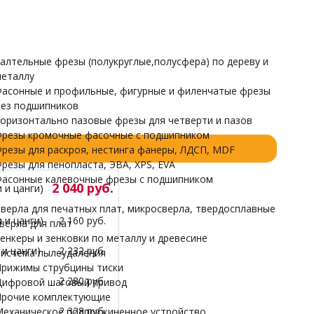
Полиуретан, Оргстекло (акрил), Капролон, Пенопласт
Прочие комплектующие
Механическое подпружиненное устройство
НАРДЫ
алтельные фрезы (полукруглые,полусфера) по дереву и
еталлу
асонные и профильные, фигурные и филенчатые фрезы
ез подшипников
оризонтально пазовые фрезы для четверти и пазов
резы кромочные фасочные с подшипником
резы для раскроя, нестинга фанеры, ЛДСП, MDF
резы для пенопласта, ЭВА, XPS, EVA
асонные калевочные фрезы с подшипником
2 040 руб.
 и цанги)
верла для печатных плат, микросверла, твердосплавные
 и цанги)
2 160 руб.
верла для плат
енкеры и зенковки по металлу и древесине
и цанги)
2 232 руб.
истема пылеудаления
рижимы струбцины тиски
2 280 руб.
ифровой шаговый привод
рочие комплектующие
2 328 руб.
еханическое подпружиненное устройство