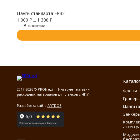
Цанги стандарта ER32
1 000
₽
...
1 300
₽
В наличии
Катало
2017-2026 © PROfrezi — Интернет-магазин
Фрезы
расходных материалов для станков с ЧПУ.
Гравер
Разработка сайта
ARTDOB
Цанги г
Зенкеры
Компле
аксессу
Модели 
бесплат