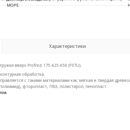
МОРЕ
Характеристики
ужки вверх Profrezi 175-625-650 (F07U).
 контурная обработка.
правляется с такими материалами как: мягкая и твердая древес
(полиамид), фторопласт, ПВХ, полистирол, пенопласт.
лов.