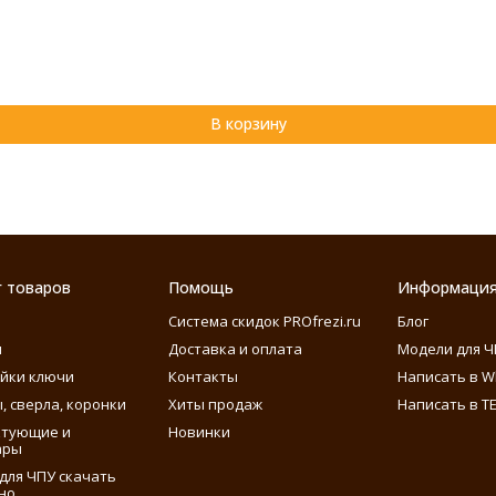
В корзину
г товаров
Помощь
Информаци
Система скидок PROfrezi.ru
Блог
ы
Доставка и оплата
Модели для Ч
айки ключи
Контакты
Написать в W
, сверла, коронки
Хиты продаж
Написать в T
ктующие и
Новинки
ары
для ЧПУ скачать
но