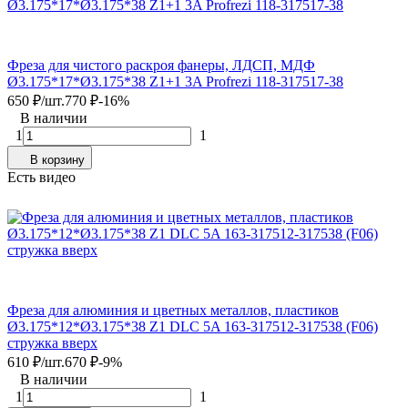
Фреза для чистого раскроя фанеры, ЛДСП, МДФ
Ø3.175*17*Ø3.175*38 Z1+1 3A Profrezi 118-317517-38
650
₽
/
шт.
770
₽
-16%
В наличии
1
1
В корзину
Есть видео
Фреза для алюминия и цветных металлов, пластиков
Ø3.175*12*Ø3.175*38 Z1 DLC 5A 163-317512-317538 (F06)
стружка вверх
610
₽
/
шт.
670
₽
-9%
В наличии
1
1