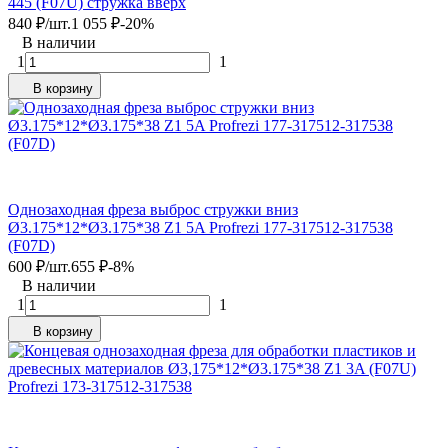
445 (F07U) стружка вверх
840
₽
/
шт.
1 055
₽
-20%
В наличии
1
1
В корзину
Однозаходная фреза выброс стружки вниз
Ø3.175*12*Ø3.175*38 Z1 5A Profrezi 177-317512-317538
(F07D)
600
₽
/
шт.
655
₽
-8%
В наличии
1
1
В корзину