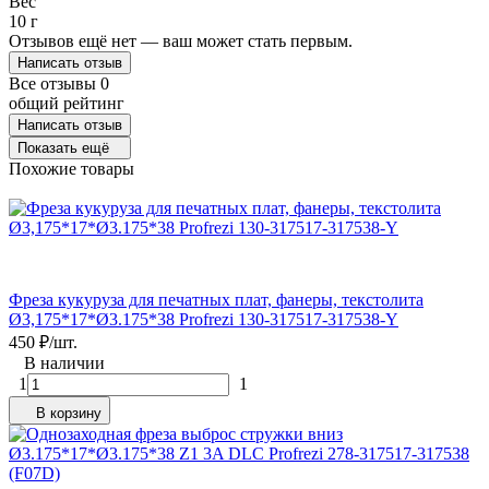
Вес
10 г
Отзывов ещё нет — ваш может стать первым.
Написать отзыв
Все отзывы
0
общий рейтинг
Написать отзыв
Показать ещё
Похожие товары
Фреза кукуруза для печатных плат, фанеры, текстолита
Ø3,175*17*Ø3.175*38 Profrezi 130-317517-317538-Y
450
₽
/
шт.
В наличии
1
1
В корзину