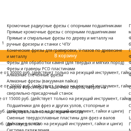
и валов
одержатели
Датчики для ЧПУ
ПУ скачать бесплатно
МОРЕ
Кромочные радиусные фрезы с опорными подшипниками
Г
Прямые кромочные фрезы с опорными подшипниками
м
Прямые и спиральные фрезы по дереву и металлу на
Ф
1
ручные фрезеры и станки с ЧПУ
б
Конические фрезы для гравировки, V-пазов по древесине
Г
В корзину
и металлу
Ф
Фрезы для обработки камня (для твердых и мягких пород)
Ф
Фрезы и граверы PCD пластинами
Ф
 от 30000 руб. (действует только на режущий инструмент, гайки
Алмазные спеченные фрезы
Ф
Алмазные фрезы (вакуумная пайка)
 от 20000 руб. (действует только на режущий инструмент, гайки
Сверла Форстнера и чашечные сверла, сверла на
С
сверлильно-присадочный станок
с
от 15000 руб. (действует только на режущий инструмент, гайки 
З
Подшипники для фрез и других узлов, стопорные и
С
б. (действует только на режущий инструмент, гайки и цанги)
копировальные кольца, ограничители
П
Сменные твердосплавные пластины для фрез и валов
Ц
б. (действует только на режущий инструмент, гайки и цанги)
Датчики для ЧПУ
П
Система охлаждения
М