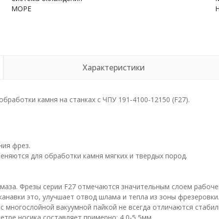
МОРЕ
Характеристики
бработки камня на станках с ЧПУ 191-4100-12150 (F27).
ния фрез.
еняются для обработки камня мягких и твердых пород.
лмаза. Фрезы серии F27 отмечаются значительным слоем рабоче
анавки это, улучшает отвод шлама и тепла из зоны фрезеровки
 с многослойной вакуумной пайкой не всегда отличаются стаби
етре носика составляет примерно: 4,0-5,5мм.