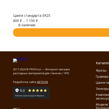
Цанги стандарта ER25
800
₽
...
1 150
₽
В наличии
Катало
2017-2026 © PROfrezi — Интернет-магазин
Фрезы
расходных материалов для станков с ЧПУ.
Гравер
Разработка сайта
ARTDOB
Цанги г
Зенкеры
Компле
аксессу
Модели 
бесплат