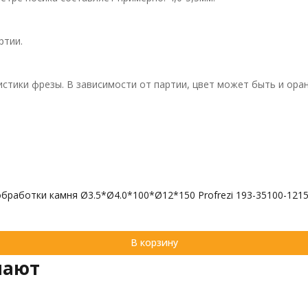
ртии.
истики фрезы. В зависимости от партии, цвет может быть и ора
бработки камня Ø3.5*Ø4.0*100*Ø12*150 Profrezi 193-35100-1215
В корзину
пают