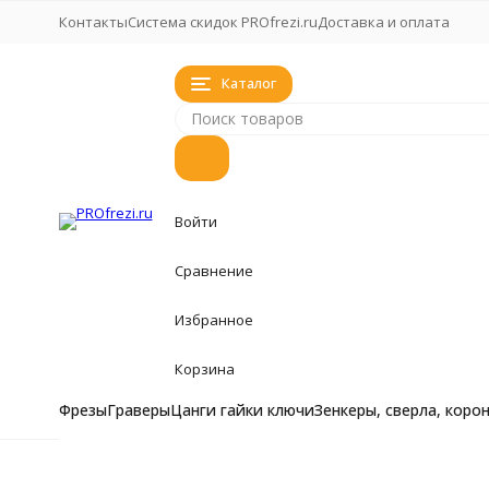
Контакты
Система скидок PROfrezi.ru
Доставка и оплата
Каталог
Войти
Сравнение
Избранное
Корзина
Фрезы
Граверы
Цанги гайки ключи
Зенкеры, сверла, коро
Фрезы
Фрезы
Главная
Фрезы
Коническая сферическая алмазная фрез
Фрезы кукуруза, 
Граверы