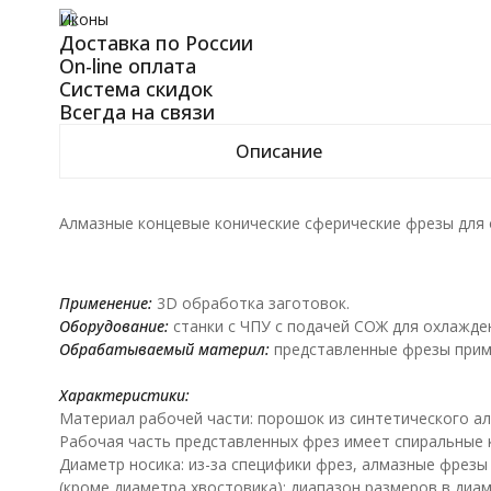
Иконы
Доставка по России
On-line оплата
Система скидок
Всегда на связи
Описание
Алмазные концевые конические сферические фрезы для о
Применение:
3D обработка заготовок.
Оборудование:
станки с ЧПУ с подачей СОЖ для охлажде
Обрабатываемый материл:
представленные фрезы прим
Характеристики:
Материал рабочей части: порошок из синтетического а
Рабочая часть представленных фрез имеет спиральные к
Диаметр носика: из-за специфики фрез, алмазные фрезы
(кроме диаметра хвостовика): диапазон размеров в диам