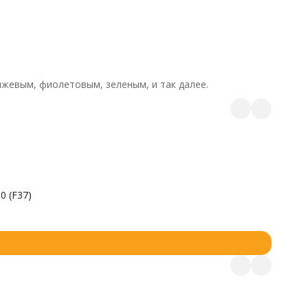
нжевым, фиолетовым, зеленым, и так далее.
0 (F37)
Фреза п
710
₽
...
В на