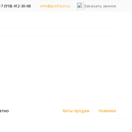
+7 (918) 412-30-68
info@profrezi.ru
Заказать звонок
атно
Хиты продаж
Новинки
150 191-4100-12150 (F27)
цветным
Алмазные спеченные фрезы