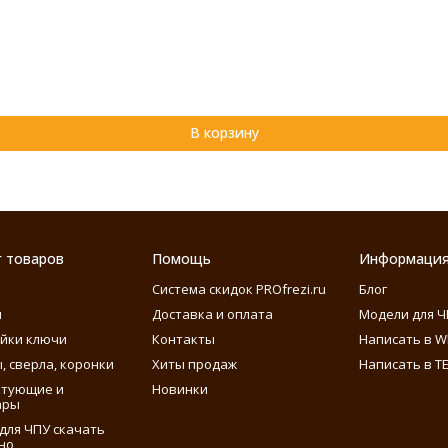
В корзину
г товаров
Помощь
Информаци
Система скидок PROfrezi.ru
Блог
ы
Доставка и оплата
Модели для Ч
айки ключи
Контакты
Написать в W
, сверла, коронки
Хиты продаж
Написать в T
ктующие и
Новинки
ары
для ЧПУ скачать
но