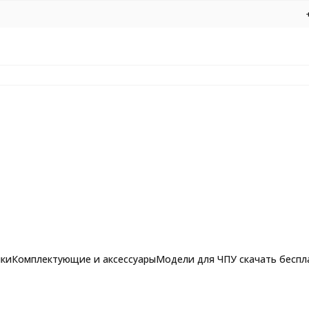
нки
Комплектующие и аксессуары
Модели для ЧПУ скачать беспл
а с многослойной пайкой для твердого и мягкого камня Ø4*100*Ø12*Ø
рашпильные фрезы для
Фрезы по алюминию, композиту и 