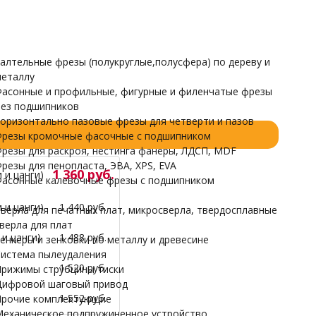
Прочие комплектующие
Механическое подпружиненное устройство
НАРДЫ
алтельные фрезы (полукруглые,полусфера) по дереву и
еталлу
асонные и профильные, фигурные и филенчатые фрезы
ез подшипников
оризонтально пазовые фрезы для четверти и пазов
резы кромочные фасочные с подшипником
резы для раскроя, нестинга фанеры, ЛДСП, MDF
резы для пенопласта, ЭВА, XPS, EVA
1 360 руб.
 и цанги)
асонные калевочные фрезы с подшипником
 и цанги)
1 440 руб.
верла для печатных плат, микросверла, твердосплавные
верла для плат
и цанги)
1 488 руб.
енкеры и зенковки по металлу и древесине
истема пылеудаления
1 520 руб.
рижимы струбцины тиски
ифровой шаговый привод
1 552 руб.
рочие комплектующие
еханическое подпружиненное устройство