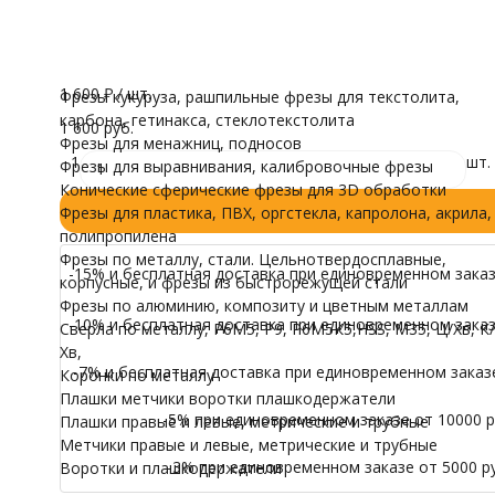
Количество режущих граней
трубные
Множество зубчатых выступов
Воротки и плашк
Модели для Ч
Все характеристики
Осталась 1 шт.
Иконы
1 600
₽
/ шт.
Фрезы кукуруза, рашпильные фрезы для текстолита,
карбона, гетинакса, стеклотекстолита
1 600 руб.
Фрезы для менажниц, подносов
1
шт.
Фрезы для выравнивания, калибровочные фрезы
Конические сферические фрезы для 3D обработки
Фрезы для пластика, ПВХ, оргстекла, капролона, акрила,
полипропилена
Фрезы по металлу, стали. Цельнотвердосплавные,
-15% и бесплатная доставка при единовременном заказе
корпусные, и фрезы из быстрорежущей стали
Фрезы по алюминию, композиту и цветным металлам
-10% и бесплатная доставка при единовременном заказе
Сверла по металлу, Р6М5, Р9, Р6М5К5,HSS, M35, Ц/Хв, К/
Хв,
-7% и бесплатная доставка при единовременном заказе 
Коронки по металлу
Плашки метчики воротки плашкодержатели
-5% при единовременном заказе от 10000 ру
Плашки правые и левые, метрические и трубные
Метчики правые и левые, метрические и трубные
-3% при единовременном заказе от 5000 ру
Воротки и плашкодержатели