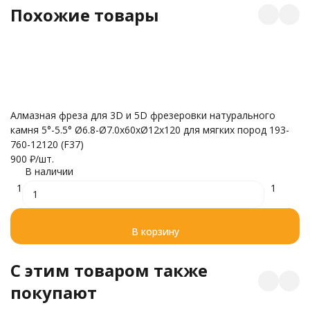
Похожие товары
Бо
Алмазная фреза для 3D и 5D фрезеровки натурального
зе
камня 5°-5.5° Ø6.8-Ø7.0x60xØ12x120 для мягких пород 193-
5
760-12120 (F37)
900
₽
/
шт.
В наличии
1
1
В корзину
C этим товаром также
покупают