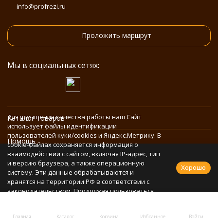
info@profrezi.ru
Проложить маршрут
Мы в социальных сетях:
Для улучшения качества работы наш Сайт
Каталог товаров
использует файлы идентификации
пользователей куки/cookies и Яндекс.Метрику. В
Помощь
cookie-файлах сохраняется информация о
взаимодействии с сайтом, включая IP-адрес, тип
и версию браузера, а также операционную
Информация
Хорошо
систему. Эти данные обрабатываются и
хранятся на территории РФ в соответствии с
законодательством. Продолжая пользоваться
Политика персональных данных
Сайтом, Вы соглашаетесь с использованием
cookie-файлов и обработкой персональных
Главная
Каталог
Корзина
Избранное
Войти