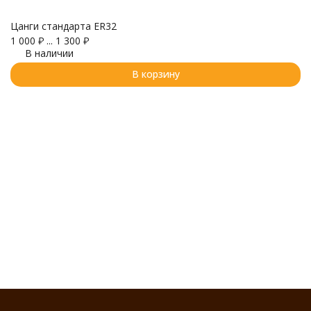
Цанги стандарта ER32
1 000
₽
...
1 300
₽
В наличии
К
7
В корзину