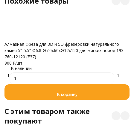
Похожие товары
Бо
Алмазная фреза для 3D и 5D фрезеровки натурального
зе
камня 5°-5.5° Ø6.8-Ø7.0x60xØ12x120 для мягких пород 193-
5
760-12120 (F37)
900
₽
/
шт.
В наличии
1
1
В корзину
C этим товаром также
покупают