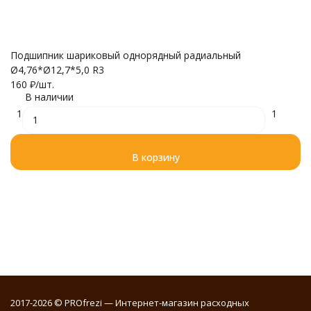
Подшипник шариковый однорядный радиальный
Ø4,76*Ø12,7*5,0 R3
П
160
₽
/
шт.
с
В наличии
ф
1
1
5 
В корзину
2017-2026 © PROfrezi — Интернет-магазин расходных