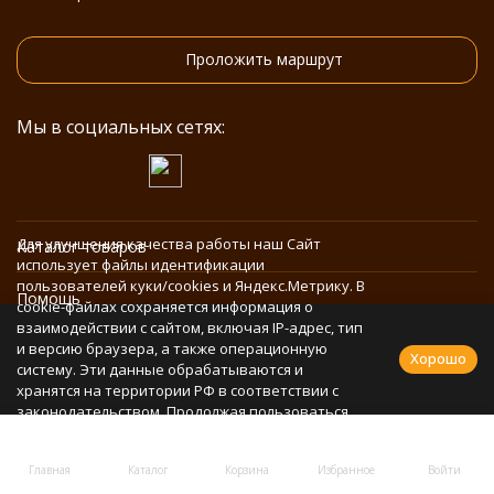
Проложить маршрут
Мы в социальных сетях:
Для улучшения качества работы наш Сайт
Каталог товаров
использует файлы идентификации
пользователей куки/cookies и Яндекс.Метрику. В
Помощь
cookie-файлах сохраняется информация о
взаимодействии с сайтом, включая IP-адрес, тип
и версию браузера, а также операционную
Информация
Хорошо
систему. Эти данные обрабатываются и
хранятся на территории РФ в соответствии с
законодательством. Продолжая пользоваться
Политика персональных данных
Сайтом, Вы соглашаетесь с использованием
cookie-файлов и обработкой персональных
Главная
Каталог
Корзина
Избранное
Войти
данных в соответствии с
Политикой